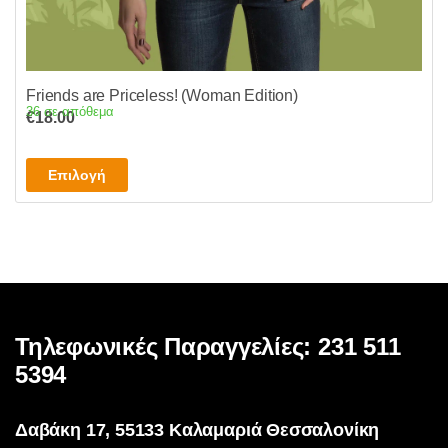
Friends are Priceless! (Woman Edition)
36 σε απόθεμα
€
18.00
Αυτό
Επιλογή
το
προϊόν
έχει
πολλαπλές
παραλλαγές.
Οι
επιλογές
Τηλεφωνικές Παραγγελίες: 231 511
μπορούν
5394
να
επιλεγούν
Δαβάκη 17, 55133 Καλαμαριά Θεσσαλονίκη
στη