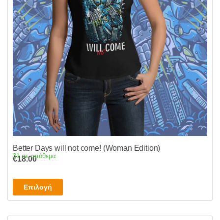
να
επιλεγούν
στη
σελίδα
του
προϊόντος
Better Days will not come! (Woman Edition)
31 σε απόθεμα
€
18.00
Αυτό
Επιλογή
το
προϊόν
έχει