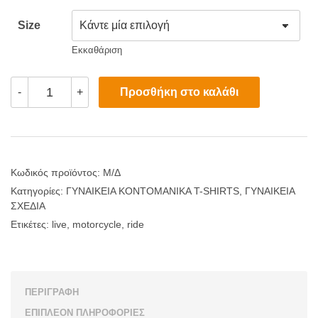
Size
Εκκαθάριση
Live
Προσθήκη στο καλάθι
-
+
to
Ride
(Woman
Edition)
ποσότητα
Κωδικός προϊόντος:
Μ/Δ
Κατηγορίες:
ΓΥΝΑΙΚΕΙΑ ΚΟΝΤΟΜΑΝΙΚΑ T-SHIRTS
,
ΓΥΝΑΙΚΕΙΑ
ΣΧΕΔΙΑ
Ετικέτες:
live
,
motorcycle
,
ride
ΠΕΡΙΓΡΑΦΉ
ΕΠΙΠΛΈΟΝ ΠΛΗΡΟΦΟΡΊΕΣ