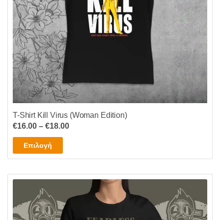
στη
σελίδα
του
προϊόντος
T-Shirt Kill Virus (Woman Edition)
Price
€
16.00
–
€
18.00
range:
Αυτό
Επιλογή
€16.00
το
through
προϊόν
€18.00
έχει
πολλαπλές
παραλλαγές.
Οι