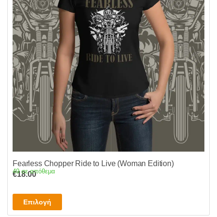
επιλογές
μπορούν
να
επιλεγούν
στη
σελίδα
του
προϊόντος
Fearless Chopper Ride to Live (Woman Edition)
49 σε απόθεμα
€
18.00
Αυτό
Επιλογή
το