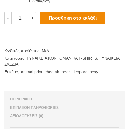
Εκκαθάριση
My
Προσθήκη στο καλάθι
-
+
''Sexy
Leopard
Heels''
T-
shirt
ποσότητα
Κωδικός προϊόντος:
Μ/Δ
Κατηγορίες:
ΓΥΝΑΙΚΕΙΑ ΚΟΝΤΟΜΑΝΙΚΑ T-SHIRTS
,
ΓΥΝΑΙΚΕΙΑ
ΣΧΕΔΙΑ
Ετικέτες:
animal print
,
cheetah
,
heels
,
leopard
,
sexy
ΠΕΡΙΓΡΑΦΉ
ΕΠΙΠΛΈΟΝ ΠΛΗΡΟΦΟΡΊΕΣ
ΑΞΙΟΛΟΓΉΣΕΙΣ (0)