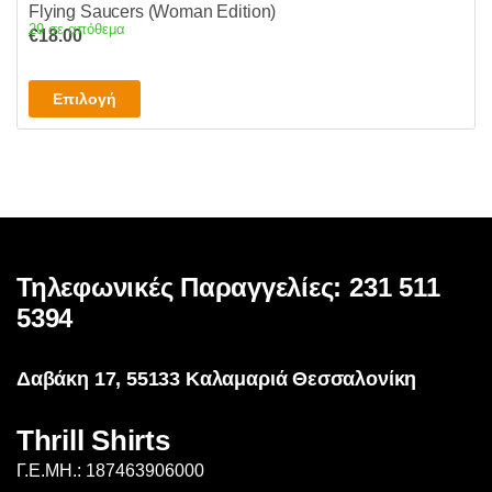
Flying Saucers (Woman Edition)
29 σε απόθεμα
€
18.00
Αυτό
Επιλογή
το
προϊόν
έχει
πολλαπλές
παραλλαγές.
Οι
επιλογές
Τηλεφωνικές Παραγγελίες: 231 511
μπορούν
5394
να
επιλεγούν
Δαβάκη 17, 55133 Καλαμαριά Θεσσαλονίκη
στη
σελίδα
Thrill Shirts
του
προϊόντος
Γ.Ε.ΜΗ.: 187463906000