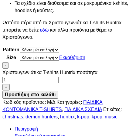
Τα σχέδια είναι διαθέσιμα και σε μακρυμάνικα t-shirts,
hoodies ή κούπες.
Ωστόσο πέρα από τα Χριστουγεννιάτικα T-shirts Huntrix
μπορείτε να δείτε
εδώ
και άλλα προϊόντα με θέμα τα
Χριστούγεννα.
Pattern
Size
Εκκαθάριση
-
Χριστουγεννιάτικα T-shirts Huntrix ποσότητα
+
Προσθήκη στο καλάθι
Κωδικός προϊόντος:
Μ/Δ
Κατηγορίες:
ΠΑΙΔΙΚΑ
ΚΟΝΤΟΜΑΝΙΚΑ T-SHIRTS
,
ΠΑΙΔΙΚΑ ΣΧΕΔΙΑ
Ετικέτες:
christmas
,
demon hunters
,
huntrix
,
k-pop
,
kpop
,
music
Περιγραφή