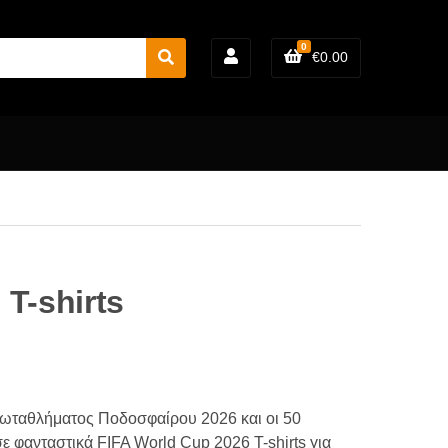
0
€
0.00
S
e
a
r
c
h
T-shirts
ωταθλήματος Ποδοσφαίρου 2026 και οι 50
 φανταστικά FIFA World Cup 2026 T-shirts για