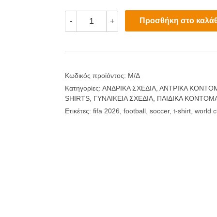
FIFA
Προσθήκη στο καλάθ
-
+
World
Cup
2026
T-
shirts
ποσότητα
Κωδικός προϊόντος:
Μ/Δ
Κατηγορίες:
ΑΝΔΡΙΚΑ ΣΧΕΔΙΑ
,
ΑΝΤΡΙΚΑ ΚΟΝΤΟΜ
SHIRTS
,
ΓΥΝΑΙΚΕΙΑ ΣΧΕΔΙΑ
,
ΠΑΙΔΙΚΑ ΚΟΝΤΟΜΑ
Ετικέτες:
fifa 2026
,
football
,
soccer
,
t-shirt
,
world 