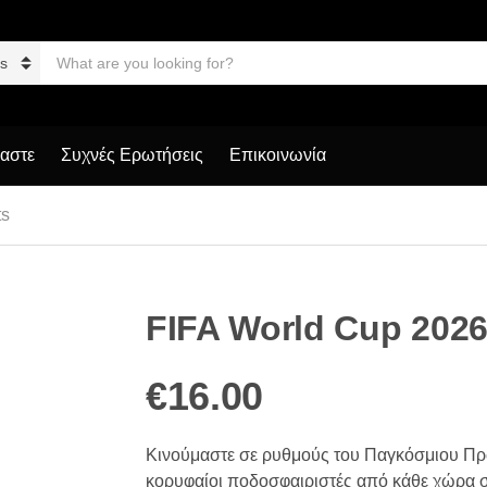
S
e
a
r
c
h
μαστε
Συχνές Ερωτήσεις
Επικοινωνία
p
r
o
ts
d
u
c
t
s
FIFA World Cup 2026 
:
€
16.00
Κινούμαστε σε ρυθμούς τoυ Παγκόσμιου Πρ
κορυφαίοι ποδοσφαιριστές από κάθε χώρα σε