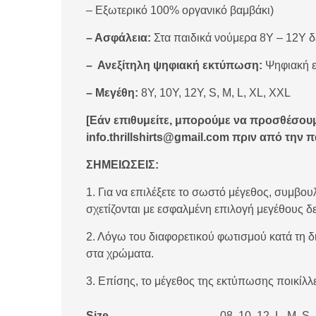
– Εξωτερικό 100% οργανικό βαμβάκι)
– Ασφάλεια:
Στα παιδικά νούμερα 8Υ – 12Υ δ
– Ανεξίτηλη ψηφιακή εκτύπωση:
Ψηφιακή ε
– Μεγέθη:
8Y, 10Y, 12Y, S, M, L, XL, XXL
[Εάν επιθυμείτε, μπορούμε να προσθέσουμ
info.thrillshirts@gmail.com πριν από την 
ΣΗΜΕΙΩΣΕΙΣ:
1. Για να επιλέξετε το σωστό μέγεθος, συμβο
σχετίζονται με εσφαλμένη επιλογή μεγέθους δε
2. Λόγω του διαφορετικού φωτισμού κατά τη 
στα χρώματα.
3. Επίσης, το μέγεθος της εκτύπωσης ποικίλλ
Size
08, 10, 12, L, M, S