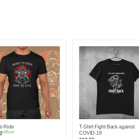
to Ride
T-Shirt Fight Back against
απόθεμα
COVID-19
0