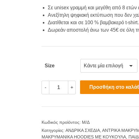
€33
Σε unisex γραμμή και μεγέθη από 8 ετών
Ανεξίτηλη ψηφιακή εκτύπωση που δεν χαλ
thr
Διατίθεται και σε 100 % βαμβακερό t-shirt.
Δωρεάν αποστολή άνω των 45€ σε όλη τ
€36
Size
Funny
Προσθήκη στο καλάθ
-
+
Einstein
(Hoodie)
ποσότητα
Κωδικός προϊόντος:
Μ/Δ
Κατηγορίες:
ΑΝΔΡΙΚΑ ΣΧΕΔΙΑ
,
ΑΝΤΡΙΚΑ ΜΑΚΡΥ
ΜΑΚΡΥΜΑΝΙΚΑ HOODIES ΜΕ ΚΟΥΚΟΥΛΑ
,
ΠΑΙΔ