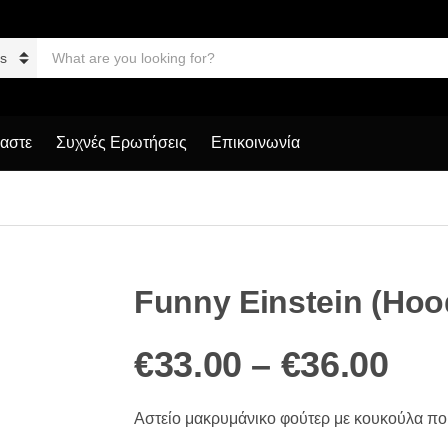
S
e
a
r
c
h
μαστε
Συχνές Ερωτήσεις
Επικοινωνία
p
r
o
d
u
c
t
s
Funny Einstein (Hoo
:
Pri
€
33.00
–
€
36.00
ran
Αστείο μακρυμάνικο φούτερ με κουκούλα πο