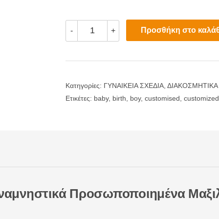
Αναμνηστικά
Προσθήκη στο καλάθ
-
+
Προσωποποιημένα
Μαξιλαράκια
με
Πληροφορίες
Γέννησης
ποσότητα
Κατηγορίες:
ΓΥΝΑΙΚΕΙΑ ΣΧΕΔΙΑ
,
ΔΙΑΚΟΣΜΗΤΙΚΑ
Ετικέτες:
baby
,
birth
,
boy
,
customised
,
customized
ναμνηστικά Προσωποποιημένα Μαξιλ