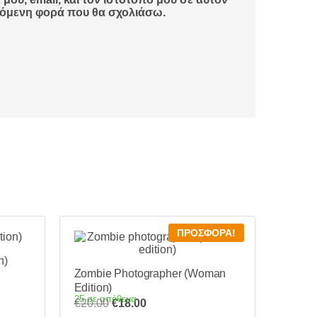
πόμενη φορά που θα σχολιάσω.
ΠΡΟΣΦΟΡΆ!
n)
Zombie Photographer (Woman
Edition)
25 σε απόθεμα
Original
Η
€
20.00
€
18.00