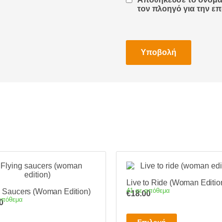
τον πλοηγό για την ε
Live to Ride (Woman Editio
41 σε απόθεμα
g Saucers (Woman Edition)
€
18.00
απόθεμα
0
Αυτό