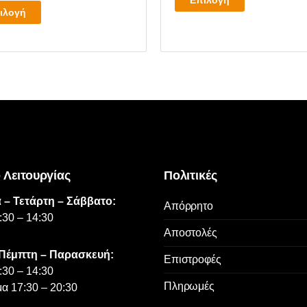
Επιλογή
Αυτό
το
ιλογή
το
προϊόν
προϊόν
έχει
έχει
πολλαπλές
πολλαπλές
παραλλαγές.
παραλλαγές.
Οι
Οι
επιλογές
επιλογές
μπορούν
μπορούν
να
να
επιλεγούν
επιλεγούν
 Λειτουργίας
Πολιτικές
στη
στη
σελίδα
 – Τετάρτη – Σάββατο:
σελίδα
Απόρρητο
του
:30 – 14:30
του
προϊόντος
Αποστολές
προϊόντος
 Πέμπτη – Παρασκευή:
Επιστροφές
:30 – 14:30
Πληρωμές
α 17:30 – 20:30