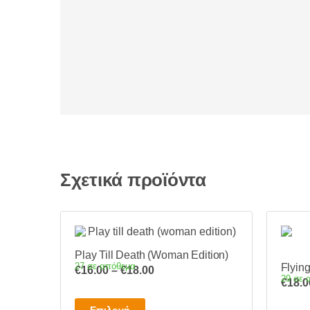
Σχετικά προϊόντα
Play Till Death (Woman Edition)
27 σε απόθεμα
Flyin
Price
€
16.00
–
€
18.00
29 σε 
€
18.0
range:
€16.00
Αυτό