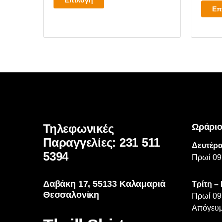
Επιλογή
through
το
Επ
€18.00
προϊόν
έχει
πολλαπλές
παραλλαγές.
Οι
επιλογές
μπορούν
να
επιλεγούν
Τηλεφωνικές
Ωράριο
στη
σελίδα
Παραγγελίες: 231 511
Δευτέρα
του
5394
Πρωί 09
προϊόντος
Δαβάκη 17, 55133 Καλαμαριά
Τρίτη –
Θεσσαλονίκη
Πρωί 09
Απόγευμ