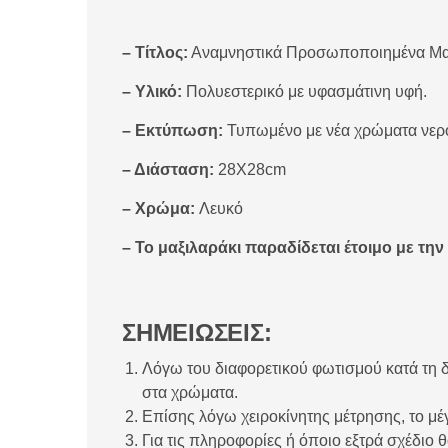
– Τίτλος:
Αναμνηστικά Προσωποποιημένα Μαξ
–
Υλικό:
Πολυεστερικό με υφασμάτινη υφή.
–
Εκτύπωση:
Τυπωμένο με νέα χρώματα νερο
–
Διάσταση:
28Χ28cm
–
Χρώμα:
Λευκό
–
Το μαξιλαράκι παραδίδεται έτοιμο με την 
ΣΗΜΕΙΩΣΕΙΣ:
Λόγω του διαφορετικού φωτισμού κατά τη δ
στα χρώματα.
Επίσης λόγω χειροκίνητης μέτρησης, το μέγ
Για τις πληροφορίες ή όποιο εξτρά σχέδιο θ