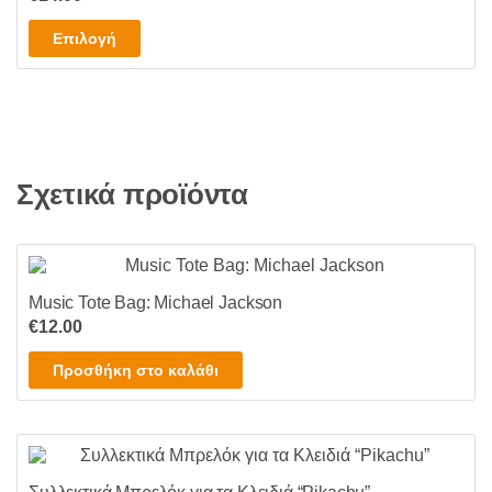
Αυτό
Επιλογή
το
προϊόν
έχει
πολλαπλές
παραλλαγές.
Σχετικά προϊόντα
Οι
επιλογές
μπορούν
να
επιλεγούν
Music Tote Bag: Michael Jackson
στη
€
12.00
σελίδα
Προσθήκη στο καλάθι
του
προϊόντος