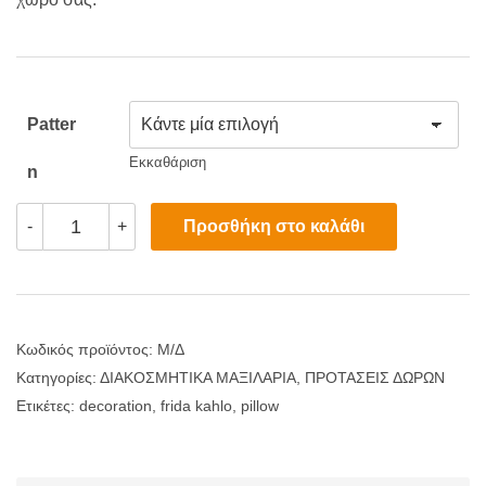
Patter
Εκκαθάριση
N
Διακοσμητικό
Προσθήκη στο καλάθι
-
+
Μαξιλάρι
Frida
Kahlo
ποσότητα
Κωδικός προϊόντος:
Μ/Δ
Κατηγορίες:
ΔΙΑΚΟΣΜΗΤΙΚΑ ΜΑΞΙΛΑΡΙΑ
,
ΠΡΟΤΑΣΕΙΣ ΔΩΡΩΝ
Ετικέτες:
decoration
,
frida kahlo
,
pillow