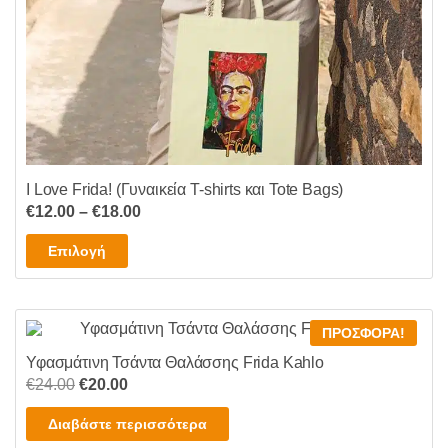
I Love Frida! (Γυναικεία T-shirts και Tote Bags)
Price
€
12.00
–
€
18.00
range:
Αυτό
Επιλογή
€12.00
το
through
προϊόν
€18.00
έχει
ΠΡΟΣΦΟΡΆ!
πολλαπλές
Υφασμάτινη Τσάντα Θαλάσσης Frida Kahlo
παραλλαγές.
Original
Η
€
24.00
€
20.00
Οι
price
τρέχουσα
επιλογές
Διαβάστε περισσότερα
was:
τιμή
μπορούν