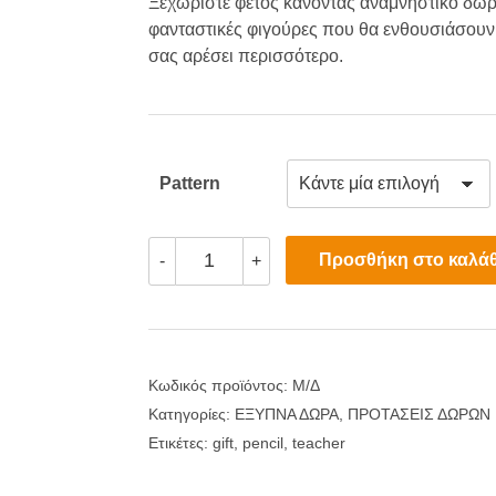
price
τρέχουσα
Ξεχωρίστε φέτος κάνοντας αναμνηστικό δώ
φανταστικές φιγούρες που θα ενθουσιάσουν. 
was:
τιμή
σας αρέσει περισσότερο.
€8.00.
είναι:
€5.00.
Pattern
Αναμνηστικά
Προσθήκη στο καλάθ
-
+
Στυλό
Φιγούρες
Δώρα
για
Δασκάλες
ποσότητα
Κωδικός προϊόντος:
Μ/Δ
Κατηγορίες:
ΕΞΥΠΝΑ ΔΩΡΑ
,
ΠΡΟΤΑΣΕΙΣ ΔΩΡΩΝ
Ετικέτες:
gift
,
pencil
,
teacher