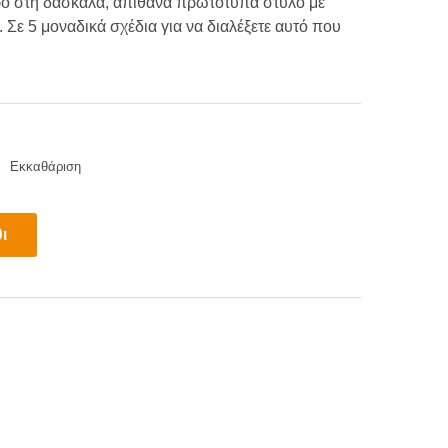
ρο στη δασκάλα, απίθανα πρωτότυπα στυλό με
Σε 5 μοναδικά σχέδια για να διαλέξετε αυτό που
Εκκαθάριση
ι