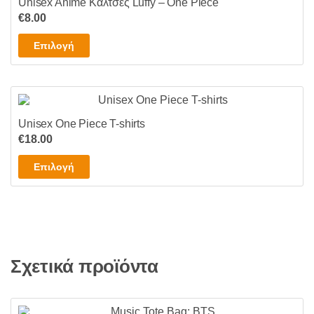
Unisex Anime Κάλτσες Luffy – One Piece
του
€
8.00
προϊόντος
Αυτό
Επιλογή
το
προϊόν
έχει
πολλαπλές
Unisex One Piece T-shirts
παραλλαγές.
€
18.00
Οι
επιλογές
Αυτό
Επιλογή
μπορούν
το
να
προϊόν
επιλεγούν
έχει
στη
πολλαπλές
σελίδα
παραλλαγές.
του
Σχετικά προϊόντα
Οι
προϊόντος
επιλογές
μπορούν
να