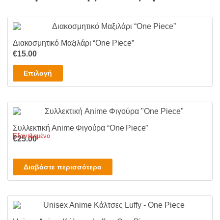
Διακοσμητικό Μαξιλάρι “One Piece”
€
15.00
Αυτό
Επιλογή
το
προϊόν
έχει
πολλαπλές
Συλλεκτική Anime Φιγούρα “One Piece”
παραλλαγές.
Εξαντλημένο
€
25.00
Οι
επιλογές
μπορούν
Διαβάστε περισσότερα
να
επιλεγούν
στη
σελίδα