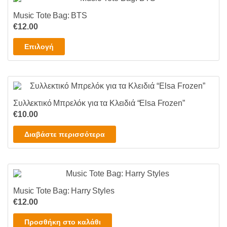
επιλεγούν
Music Tote Bag: BTS
στη
€
12.00
σελίδα
Αυτό
Επιλογή
του
το
προϊόντος
προϊόν
έχει
πολλαπλές
Συλλεκτικό Μπρελόκ για τα Κλειδιά “Elsa Frozen”
παραλλαγές.
€
10.00
Οι
επιλογές
Διαβάστε περισσότερα
μπορούν
να
επιλεγούν
στη
σελίδα
Music Tote Bag: Harry Styles
του
€
12.00
προϊόντος
Προσθήκη στο καλάθι