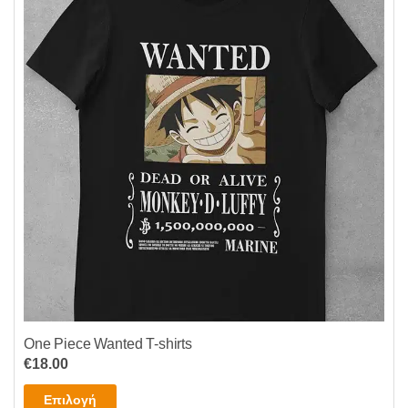
επιλογές
μπορούν
να
επιλεγούν
στη
σελίδα
του
προϊόντος
One Piece Wanted T-shirts
€
18.00
Αυτό
Επιλογή