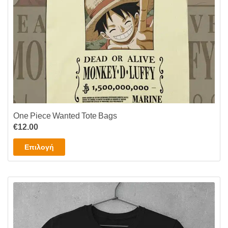
προϊόντος
One Piece Wanted Tote Bags
€
12.00
Αυτό
Επιλογή
το
προϊόν
έχει
πολλαπλές
παραλλαγές.
Οι