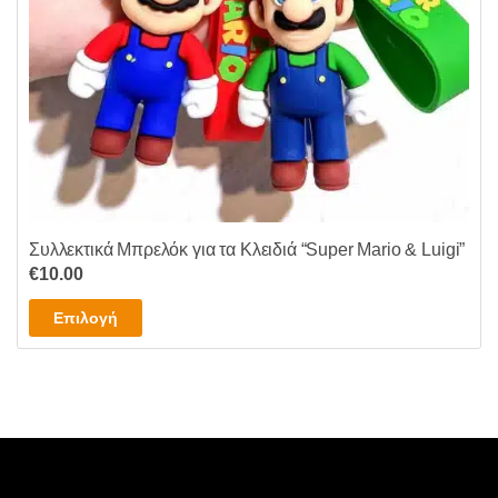
Συλλεκτικά Μπρελόκ για τα Κλειδιά “Super Mario & Luigi”
€
10.00
Αυτό
Επιλογή
το
προϊόν
έχει
πολλαπλές
παραλλαγές.
Οι
επιλογές