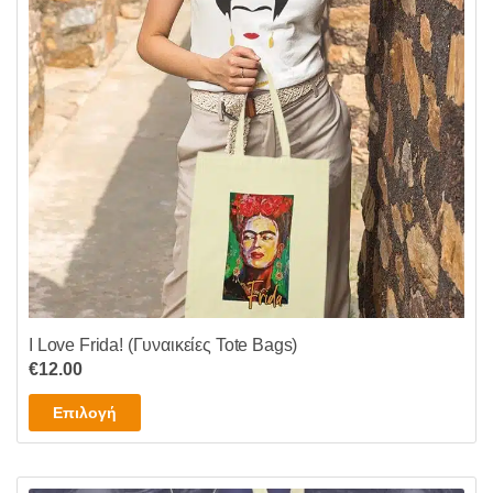
I Love Frida! (Γυναικείες Tote Bags)
€
12.00
Αυτό
Επιλογή
το
προϊόν
έχει