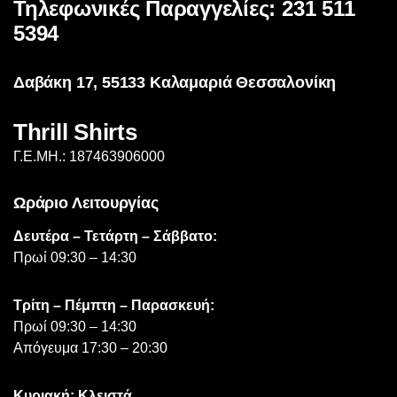
Τηλεφωνικές Παραγγελίες: 231 511
μπορούν
5394
να
επιλεγούν
Δαβάκη 17, 55133 Καλαμαριά Θεσσαλονίκη
στη
σελίδα
Thrill Shirts
του
προϊόντος
Γ.Ε.ΜΗ.: 187463906000
Ωράριο Λειτουργίας
Δευτέρα – Τετάρτη – Σάββατο:
Πρωί 09:30 – 14:30
Τρίτη – Πέμπτη – Παρασκευή:
Πρωί 09:30 – 14:30
Απόγευμα 17:30 – 20:30
Κυριακή: Κλειστά