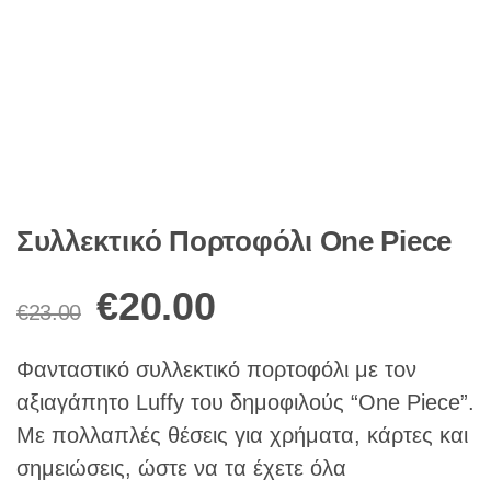
Συλλεκτικό Πορτοφόλι One Piece
Original
Η
€
20.00
€
23.00
price
τρέχουσα
Φανταστικό συλλεκτικό πορτοφόλι με τoν
αξιαγάπητο Luffy του δημοφιλούς “One Piece”.
was:
τιμή
Με πολλαπλές θέσεις για χρήματα, κάρτες και
σημειώσεις, ώστε να τα έχετε όλα
€23.00.
είναι: