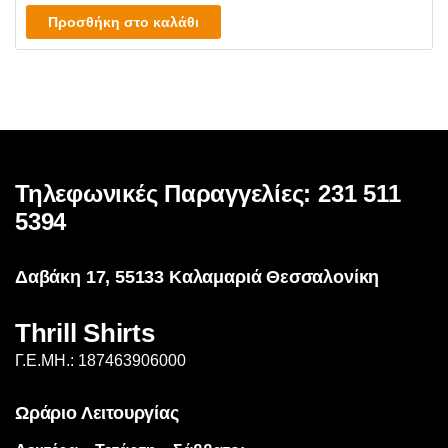
προϊόντος
επιλογές
Προσθήκη στο καλάθι
μπορούν
να
επιλεγούν
στη
σελίδα
του
προϊόντος
Τηλεφωνικές Παραγγελίες: 231 511
5394
Δαβάκη 17, 55133 Καλαμαριά Θεσσαλονίκη
Thrill Shirts
Γ.Ε.ΜΗ.: 187463906000
Ωράριο Λειτουργίας