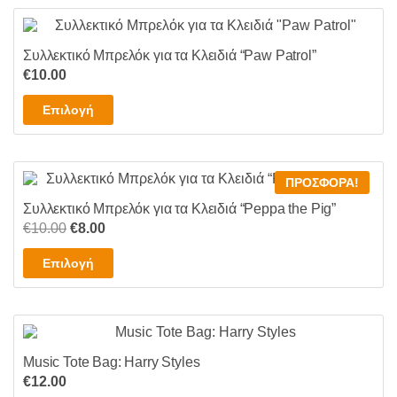
Συλλεκτικό Μπρελόκ για τα Κλειδιά “Paw Patrol”
€
10.00
Αυτό
Επιλογή
το
προϊόν
έχει
ΠΡΟΣΦΟΡΆ!
πολλαπλές
Συλλεκτικό Μπρελόκ για τα Κλειδιά “Peppa the Pig”
παραλλαγές.
Original
Η
€
10.00
€
8.00
Οι
price
τρέχουσα
επιλογές
Αυτό
Επιλογή
was:
τιμή
μπορούν
το
€10.00.
είναι:
να
προϊόν
€8.00.
επιλεγούν
έχει
στη
πολλαπλές
σελίδα
Music Tote Bag: Harry Styles
παραλλαγές.
του
€
12.00
Οι