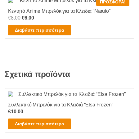
ΠΡΟΣΦΟΡΆ!
στη
πολλαπλές
σελίδα
Κεντητό Anime Μπρελόκ για τα Κλειδιά “Naruto”
παραλλαγές.
Original
Η
του
€
8.00
€
6.00
Οι
price
τρέχουσα
προϊόντος
επιλογές
Διαβάστε περισσότερα
was:
τιμή
μπορούν
€8.00.
είναι:
να
€6.00.
επιλεγούν
στη
σελίδα
του
Σχετικά προϊόντα
προϊόντος
Συλλεκτικό Μπρελόκ για τα Κλειδιά “Elsa Frozen”
€
10.00
Διαβάστε περισσότερα