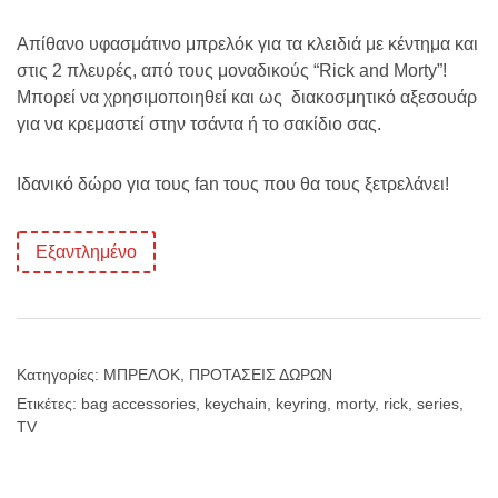
price
τρέχουσα
Απίθανο υφασμάτινο μπρελόκ για τα κλειδιά με κέντημα και
στις 2 πλευρές, από τους μοναδικούς “Rick and Morty”!
was:
τιμή
Μπορεί να χρησιμοποιηθεί και ως διακοσμητικό αξεσουάρ
για να κρεμαστεί στην τσάντα ή το σακίδιο σας.
€8.00.
είναι:
Ιδανικό δώρο για τους fan τους που θα τους ξετρελάνει!
€6.00.
Εξαντλημένο
Κατηγορίες:
ΜΠΡΕΛΟΚ
,
ΠΡΟΤΑΣΕΙΣ ΔΩΡΩΝ
Ετικέτες:
bag accessories
,
keychain
,
keyring
,
morty
,
rick
,
series
,
TV