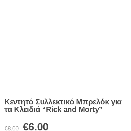
Κεντητό Συλλεκτικό Μπρελόκ για
τα Κλειδιά “Rick and Morty”
Original
Η
€
6.00
€
8.00