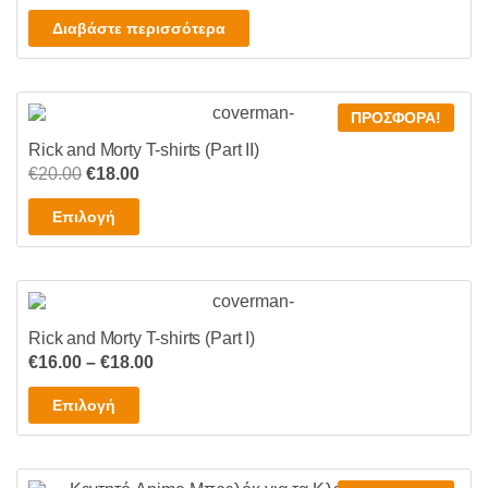
price
τρέχουσα
Διαβάστε περισσότερα
was:
τιμή
€8.00.
είναι:
€6.00.
ΠΡΟΣΦΟΡΆ!
Rick and Morty T-shirts (Part II)
Original
Η
€
20.00
€
18.00
price
τρέχουσα
Αυτό
Επιλογή
was:
τιμή
το
€20.00.
είναι:
προϊόν
€18.00.
έχει
πολλαπλές
Rick and Morty T-shirts (Part I)
παραλλαγές.
Price
€
16.00
–
€
18.00
Οι
range:
επιλογές
Αυτό
Επιλογή
€16.00
μπορούν
το
through
να
προϊόν
€18.00
επιλεγούν
έχει