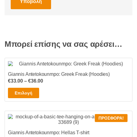
Μπορεί επίσης να σας αρέσει…
Giannis Antetokounmpo: Greek Freak (Hoodies)
Price
€
33.00
–
€
36.00
range:
Αυτό
Επιλογή
€33.00
το
through
προϊόν
€36.00
έχει
ΠΡΟΣΦΟΡΆ!
πολλαπλές
παραλλαγές.
Giannis Antetokounmpo: Hellas T-shirt
Οι