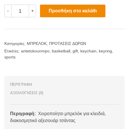
Ξύλινο
Προσθήκη στο καλάθι
-
+
Μπρελόκ
"Giannis
Antetokounmpo"
ποσότητα
Κατηγορίες:
ΜΠΡΕΛΟΚ
,
ΠΡΟΤΑΣΕΙΣ ΔΩΡΩΝ
Ετικέτες:
antetokounmpo
,
basketball
,
gift
,
keychain
,
keyring
,
sports
ΠΕΡΙΓΡΑΦΉ
ΑΞΙΟΛΟΓΉΣΕΙΣ (0)
Περιγραφή:
Χειροποίητο μπρελόκ για κλειδιά,
διακοσμητικό αξεσουάρ τσάντας