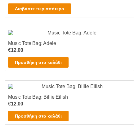
μπορούν
price
τρέχουσα
να
Διαβάστε περισσότερα
was:
τιμή
επιλεγούν
€10.00.
είναι:
στη
€8.00.
σελίδα
του
Music Tote Bag: Adele
προϊόντος
€
12.00
Προσθήκη στο καλάθι
Music Tote Bag: Billie Eilish
€
12.00
Προσθήκη στο καλάθι