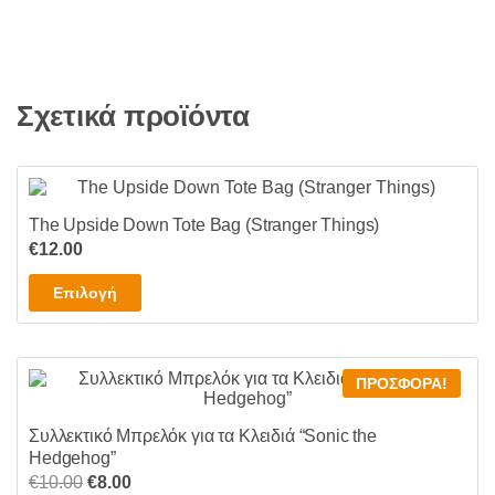
€18.00
προϊόν
επιλεγούν
έχει
στη
πολλαπλές
σελίδα
παραλλαγές.
του
Σχετικά προϊόντα
Οι
προϊόντος
επιλογές
μπορούν
να
επιλεγούν
The Upside Down Tote Bag (Stranger Things)
στη
€
12.00
σελίδα
Αυτό
Επιλογή
του
το
προϊόντος
προϊόν
έχει
ΠΡΟΣΦΟΡΆ!
πολλαπλές
παραλλαγές.
Συλλεκτικό Μπρελόκ για τα Κλειδιά “Sonic the
Οι
Hedgehog”
επιλογές
Original
Η
€
10.00
€
8.00