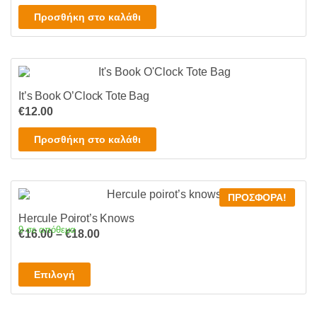
was:
τιμή
μπορούν
Προσθήκη στο καλάθι
€18.00.
είναι:
να
€16.00.
επιλεγούν
στη
σελίδα
It’s Book O’Clock Tote Bag
του
€
12.00
προϊόντος
Προσθήκη στο καλάθι
ΠΡΟΣΦΟΡΆ!
Hercule Poirot’s Knows
9 σε απόθεμα
Price
€
16.00
–
€
18.00
range:
€16.00
Αυτό
Επιλογή
through
το
€18.00
προϊόν