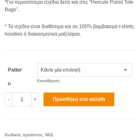
*Για περισσότερα σχέδια δείτε και στις “Hercule Poirot Tote
Bags”.
* Τα σχέδια είναι διαθέσιμα και σε 100% βαμβακερά t-shirts,
hoodies ή διακοσμητικά μαξιλάρια.
Patter
Εκκαθάριση
N
Agatha
Προσθήκη στο καλάθι
-
+
Christie
Tote
Bags
ποσότητα
Κωδικός προϊόντος:
Μ/Δ