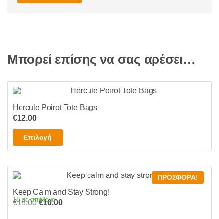
Μπορεί επίσης να σας αρέσει…
Hercule Poirot Tote Bags
€
12.00
Αυτό
Επιλογή
το
προϊόν
έχει
ΠΡΟΣΦΟΡΆ!
πολλαπλές
Keep Calm and Stay Strong!
παραλλαγές.
18 σε απόθεμα
Original
Η
€
18.00
€
16.00
Οι
price
τρέχουσα
επιλογές