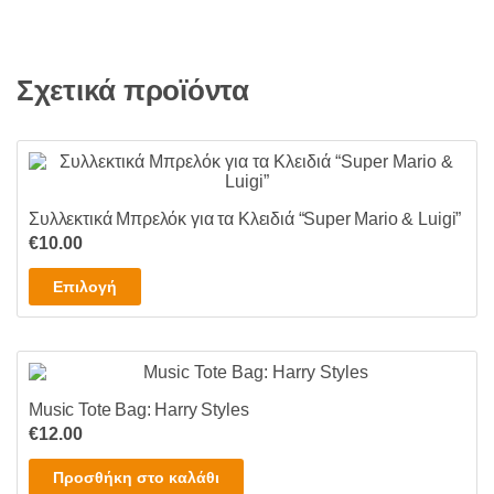
έχει
πολλαπλές
παραλλαγές.
Σχετικά προϊόντα
Οι
επιλογές
μπορούν
να
επιλεγούν
στη
Συλλεκτικά Μπρελόκ για τα Κλειδιά “Super Mario & Luigi”
€
10.00
σελίδα
του
Αυτό
Επιλογή
προϊόντος
το
προϊόν
έχει
πολλαπλές
Music Tote Bag: Harry Styles
παραλλαγές.
€
12.00
Οι
επιλογές
Προσθήκη στο καλάθι
μπορούν