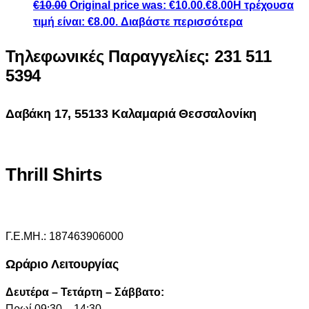
€
10.00
Original price was: €10.00.
€
8.00
Η τρέχουσα
τιμή είναι: €8.00.
Διαβάστε περισσότερα
Τηλεφωνικές Παραγγελίες: 231 511
5394
Δαβάκη 17, 55133 Καλαμαριά Θεσσαλονίκη
Thrill Shirts
Γ.Ε.ΜΗ.: 187463906000
Ωράριο Λειτουργίας
Δευτέρα – Τετάρτη – Σάββατο:
Πρωί 09:30 – 14:30