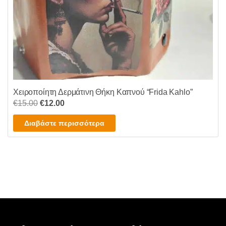
Χειροποίητη Δερμάτινη Θήκη Καπνού “Frida Kahlo”
Original
Η
€
15.00
€
12.00
price
τρέχουσα
Διαβάστε περισσότερα
was:
τιμή
€15.00.
είναι:
€12.00.