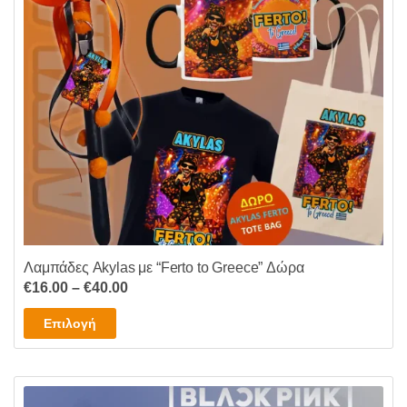
να
επιλεγούν
στη
σελίδα
του
προϊόντος
Λαμπάδες Akylas με “Ferto to Greece” Δώρα
Price
€
16.00
–
€
40.00
range:
Αυτό
Επιλογή
€16.00
το
through
προϊόν
€40.00
έχει
πολλαπλές