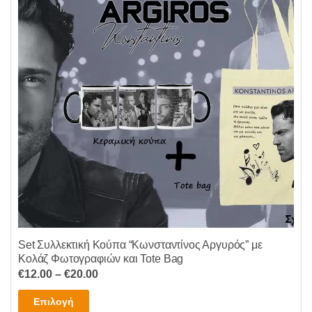
Set Συλλεκτική Κούπα “Κωνσταντίνος Αργυρός” με
Κολάζ Φωτογραφιών και Tote Bag
Price
€
12.00
–
€
20.00
range:
Αυτό
Επιλογή
€12.00