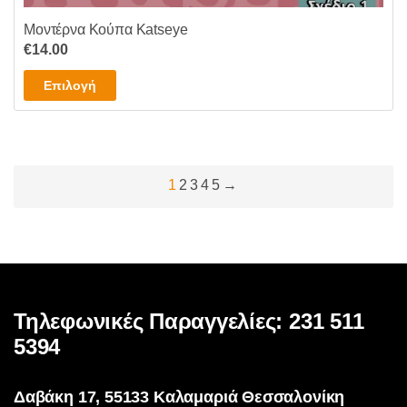
Μοντέρνα Κούπα Katseye
€
14.00
Αυτό
Επιλογή
το
προϊόν
έχει
πολλαπλές
1
2
3
4
5
→
παραλλαγές.
Οι
επιλογές
μπορούν
να
επιλεγούν
Τηλεφωνικές Παραγγελίες: 231 511
στη
σελίδα
5394
του
προϊόντος
Δαβάκη 17, 55133 Καλαμαριά Θεσσαλονίκη