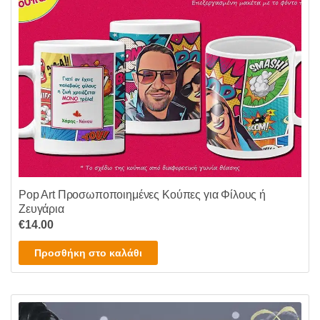
μπορούν
να
επιλεγούν
στη
σελίδα
του
προϊόντος
Pop Art Προσωποποιημένες Κούπες για Φίλους ή
Ζευγάρια
€
14.00
Προσθήκη στο καλάθι