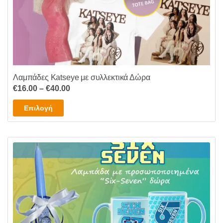
Λαμπάδες Katseye με συλλεκτικά Δώρα
Price
€
16.00
–
€
40.00
range:
Αυτό
Επιλογή
€16.00
το
through
προϊόν
€40.00
έχει
πολλαπλές
παραλλαγές.
Οι
επιλογές
μπορούν
να