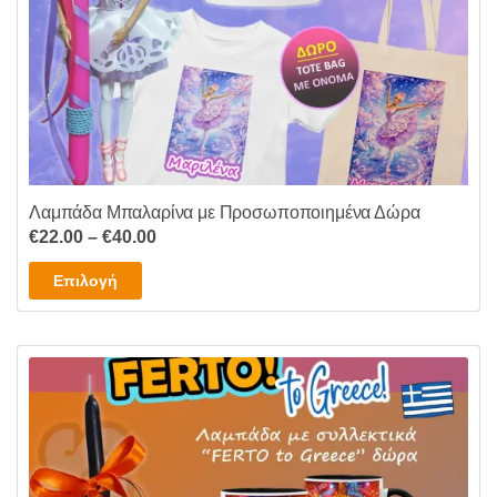
του
προϊόντος
Λαμπάδα Μπαλαρίνα με Προσωποποιημένα Δώρα
Price
€
22.00
–
€
40.00
range:
Αυτό
Επιλογή
€22.00
το
through
προϊόν
€40.00
έχει
πολλαπλές
παραλλαγές.
Οι
επιλογές
μπορούν