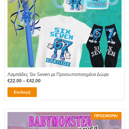
επιλεγούν
στη
σελίδα
του
προϊόντος
Λαμπάδες Six Seven με Προσωποποιημένα Δώρα
Price
€
22.00
–
€
42.00
range:
Αυτό
Επιλογή
€22.00
το
through
προϊόν
€42.00
έχει
ΠΡΟΣΦΟΡΆ!
πολλαπλές
παραλλαγές.