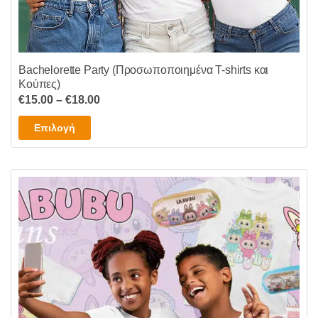
Bachelorette Party (Προσωποποιημένα T-shirts και
Κούπες)
Price
€
15.00
–
€
18.00
range:
Αυτό
Επιλογή
€15.00
το
through
προϊόν
€18.00
έχει
πολλαπλές
παραλλαγές.
Οι
επιλογές
μπορούν
να
επιλεγούν
στη