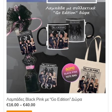
παραλλαγές.
Οι
επιλογές
μπορούν
να
επιλεγούν
στη
σελίδα
του
προϊόντος
Λαμπάδες Black Pink με “Go Edition” Δώρα
Price
€
16.00
–
€
40.00
range: