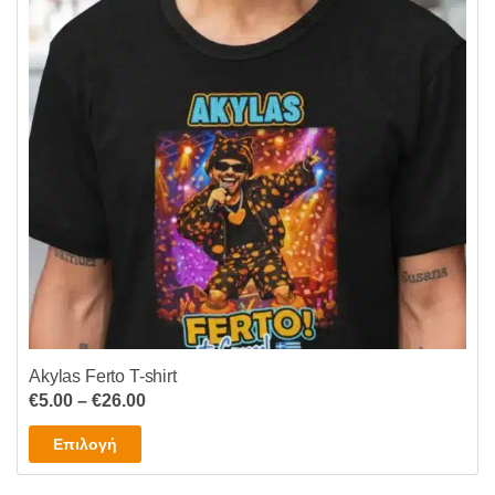
Akylas Ferto T-shirt
Price
€
5.00
–
€
26.00
range:
Αυτό
Επιλογή
€5.00
το
through
προϊόν