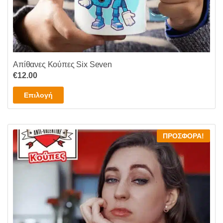
Απίθανες Κούπες Six Seven
€
12.00
Αυτό
Επιλογή
το
προϊόν
έχει
ΠΡΟΣΦΟΡΆ!
πολλαπλές
παραλλαγές.
Οι
επιλογές
μπορούν
να
επιλεγούν