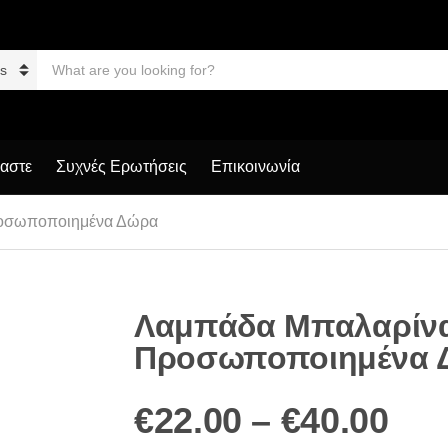
S
e
a
r
c
h
p
μαστε
Συχνές Ερωτήσεις
Επικοινωνία
r
o
d
ροσωποποιημένα Δώρα
u
c
t
s
:
Λαμπάδα Μπαλαρίνα
Προσωποποιημένα 
Pri
€
22.00
–
€
40.00