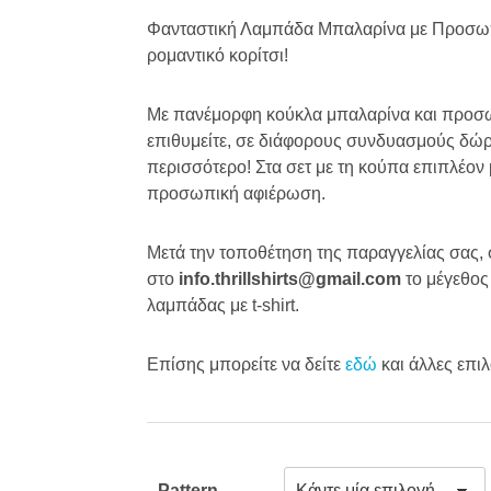
ran
Φανταστική Λαμπάδα Μπαλαρίνα με Προσωπ
ρομαντικό κορίτσι!
€22
Με πανέμορφη κούκλα μπαλαρίνα και προσωπ
thr
επιθυμείτε, σε διάφορους συνδυασμούς δώρω
περισσότερο! Στα σετ με τη κούπα επιπλέον 
€40
προσωπική αφιέρωση.
Μετά την τοποθέτηση της παραγγελίας σας, σ
στο
info.thrillshirts@gmail.com
το μέγεθος 
λαμπάδας με t-shirt.
Επίσης μπορείτε να δείτε
εδώ
και άλλες επι
Pattern