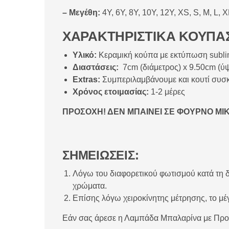
– Μεγέθη:
4Y, 6Y, 8Y, 10Y, 12Y, XS, S, M, L, X
ΧΑΡΑΚΤΗΡΙΣΤΙΚΑ ΚΟΥΠΑ
Υλικό:
Κεραμική κούπα με εκτύπωση subli
Διαστάσεις:
7cm (διάμετρος) x 9.50cm (ύψ
Extras:
Συμπεριλαμβάνουμε και κουτί συσ
Χρόνος ετοιμασίας:
1-2 μέρες
ΠΡΟΣΟΧΗ! ΔΕΝ ΜΠΑΙΝΕΙ ΣΕ ΦΟΥΡΝΟ ΜΙ
ΣΗΜΕΙΩΣΕΙΣ:
Λόγω του διαφορετικού φωτισμού κατά τη 
χρώματα.
Επίσης λόγω χειροκίνητης μέτρησης, το μέγ
Εάν σας άρεσε η Λαμπάδα Μπαλαρίνα με Προσ