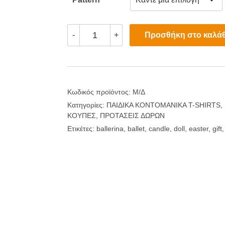
Λαμπάδα
Προσθήκη στο καλάθ
-
+
Μπαλαρίνα
με
Προσωποποιημένα
Δώρα
ποσότητα
Κωδικός προϊόντος:
Μ/Δ
Κατηγορίες:
ΠΑΙΔΙΚΑ ΚΟΝΤΟΜΑΝΙΚΑ T-SHIRTS
,
ΚΟΥΠΕΣ
,
ΠΡΟΤΑΣΕΙΣ ΔΩΡΩΝ
Ετικέτες:
ballerina
,
ballet
,
candle
,
doll
,
easter
,
gift