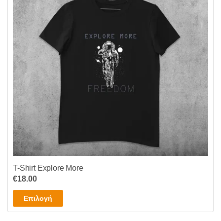
T-Shirt Explore More
€
18.00
Αυτό
Επιλογή
το
προϊόν