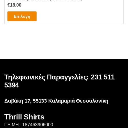
€
18.00
Αυτό
Επιλογή
το
προϊόν
έχει
πολλαπλές
παραλλαγές.
Οι
επιλογές
μπορούν
Τηλεφωνικές Παραγγελίες: 231 511
να
επιλεγούν
5394
στη
σελίδα
Δαβάκη 17, 55133 Καλαμαριά Θεσσαλονίκη
του
προϊόντος
Thrill Shirts
Γ.Ε.ΜΗ.: 187463906000