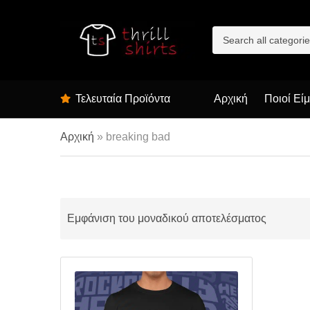
C
a
t
e
g
Τελευταία Προϊόντα
Αρχική
Ποιοί Εί
o
r
y
Αρχική
»
breaking bad
n
a
m
e
Εμφάνιση του μοναδικού αποτελέσματος