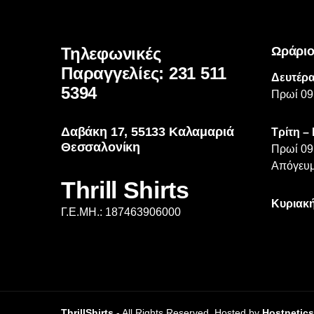
Τηλεφωνικές
Ωράριο
Παραγγελίες: 231 511
Δευτέρα
5394
Πρωί 09
Δαβάκη 17, 55133 Καλαμαριά
Τρίτη –
Θεσσαλονίκη
Πρωί 09
Απόγευμ
Thrill Shirts
Κυριακή
Γ.Ε.ΜΗ.: 187463906000
ThrillShirts
- All Rights Reserved. Hosted by
Hostnetics