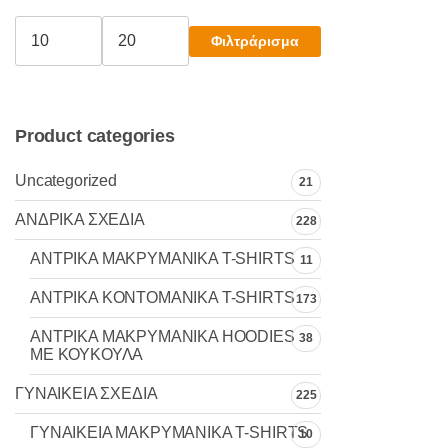
μπορούν
να
Φιλτράρισμα
Ελάχιστη
Μέγιστη
επιλεγούν
τιμή
τιμή
στη
σελίδα
του
Product categories
προϊόντος
Uncategorized
21
ΑΝΔΡΙΚΑ ΣΧΕΔΙΑ
228
ΑΝΤΡΙΚΑ MAKΡYMANIKA T-SHIRTS
11
ΑΝΤΡΙΚΑ ΚΟΝΤΟΜΑΝΙΚΑ T-SHIRTS
173
ΑΝΤΡΙΚΑ ΜΑΚΡΥΜΑΝΙΚΑ HOODIES
38
ΜΕ ΚΟΥΚΟΥΛΑ
ΓΥΝΑΙΚΕΙΑ ΣΧΕΔΙΑ
225
ΓΥΝΑΙΚΕΙΑ MAKΡYMANIKA T-SHIRTS
10