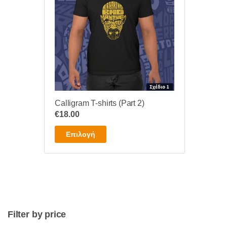
Calligram T-shirts (Part 2)
€
18.00
Αυτό
Επιλογή
το
προϊόν
έχει
πολλαπλές
παραλλαγές.
Οι
Filter by price
επιλογές