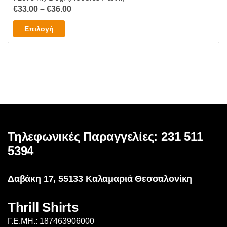
Price
€
33.00
–
€
36.00
range:
Αυτό
Επιλογή
€33.00
το
through
προϊόν
€36.00
έχει
πολλαπλές
παραλλαγές.
Οι
επιλογές
μπορούν
Τηλεφωνικές Παραγγελίες: 231 511
να
επιλεγούν
5394
στη
σελίδα
Δαβάκη 17, 55133 Καλαμαριά Θεσσαλονίκη
του
προϊόντος
Thrill Shirts
Γ.Ε.ΜΗ.: 187463906000