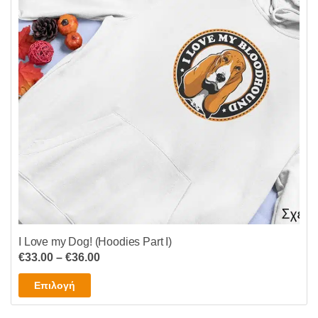
I Love my Dog! (Hoodies Part I)
Price
€
33.00
–
€
36.00
range:
Αυτό
Επιλογή
€33.00
το
through
προϊόν