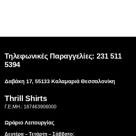
προϊόν
έχει
πολλαπλές
παραλλαγές.
Οι
επιλογές
μπορούν
Τηλεφωνικές Παραγγελίες: 231 511
να
επιλεγούν
5394
στη
σελίδα
Δαβάκη 17, 55133 Καλαμαριά Θεσσαλονίκη
του
προϊόντος
Thrill Shirts
Γ.Ε.ΜΗ.: 187463906000
Ωράριο Λειτουργίας
Δευτέρα – Τετάρτη – Σάββατο: