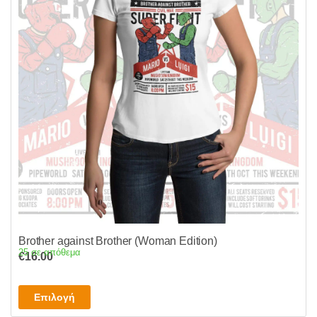
Brother against Brother (Woman Edition)
25 σε απόθεμα
€
16.00
Αυτό
Επιλογή
το