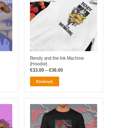
Bendy and the Ink Machine
(Hoodie)
Price
€
33.00
–
€
36.00
range:
Αυτό
Επιλογή
€33.00
το
through
προϊόν
€36.00
έχει
πολλαπλές
παραλλαγές.
Οι
επιλογές