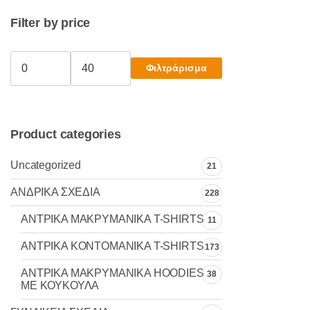
να
Filter by price
επιλεγούν
στη
σελίδα
Φιλτράρισμα
του
Ελάχιστη
Μέγιστη
τιμή
τιμή
προϊόντος
Product categories
Uncategorized
21
ΑΝΔΡΙΚΑ ΣΧΕΔΙΑ
228
ΑΝΤΡΙΚΑ MAKΡYMANIKA T-SHIRTS
11
ΑΝΤΡΙΚΑ ΚΟΝΤΟΜΑΝΙΚΑ T-SHIRTS
173
ΑΝΤΡΙΚΑ ΜΑΚΡΥΜΑΝΙΚΑ HOODIES
38
ΜΕ ΚΟΥΚΟΥΛΑ