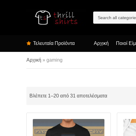
C
a
t
e
g
Τελευταία Προϊόντα
Αρχική
Ποιοί Εί
o
r
y
Αρχική
»
gaming
n
a
m
e
Βλέπετε 1–20 από 31 αποτελέσματα