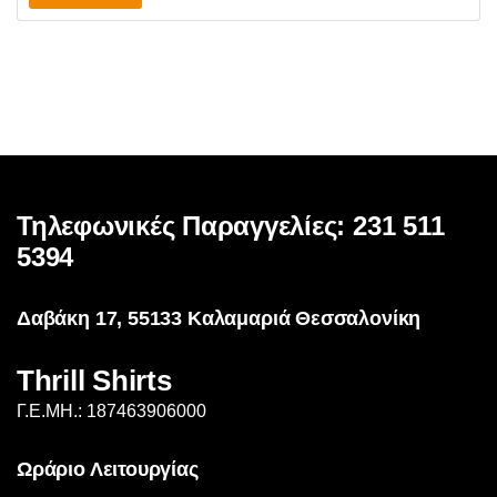
το
through
προϊόν
€20.00
έχει
πολλαπλές
παραλλαγές.
Οι
επιλογές
μπορούν
Τηλεφωνικές Παραγγελίες: 231 511
να
επιλεγούν
5394
στη
σελίδα
Δαβάκη 17, 55133 Καλαμαριά Θεσσαλονίκη
του
προϊόντος
Thrill Shirts
Γ.Ε.ΜΗ.: 187463906000
Ωράριο Λειτουργίας