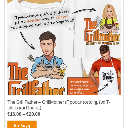
The GrillFather – GrillMother (Προσωποποιημένα T-
shirts και Ποδιές)
Price
€
16.00
–
€
20.00
range:
Αυτό
Επιλογή
€16.00