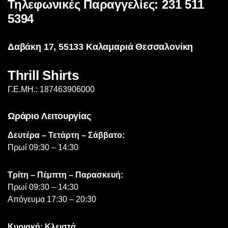
Τηλεφωνικές Παραγγελίες: 231 511
να
επιλεγούν
5394
στη
σελίδα
Δαβάκη 17, 55133 Καλαμαριά Θεσσαλονίκη
του
προϊόντος
Thrill Shirts
Γ.Ε.ΜΗ.: 187463906000
Ωράριο Λειτουργίας
Δευτέρα – Τετάρτη – Σάββατο:
Πρωί 09:30 – 14:30
Τρίτη – Πέμπτη – Παρασκευή:
Πρωί 09:30 – 14:30
Απόγευμα 17:30 – 20:30
Κυριακή: Κλειστά