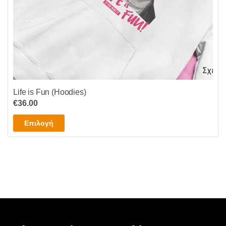
προϊόντος
Life is Fun (Hoodies)
€
36.00
Αυτό
Επιλογή
το
προϊόν
έχει
πολλαπλές
παραλλαγές.
Οι
επιλογές
μπορούν