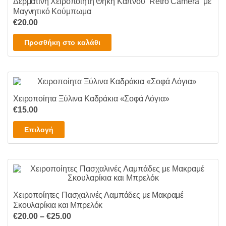
Δερμάτινη Χειροποίητη Θήκη Καπνού “Retro Camera” με
Μαγνητικό Κούμπωμα
€
20.00
Προσθήκη στο καλάθι
Χειροποίητα Ξύλινα Καδράκια «Σοφά Λόγια»
€
15.00
Αυτό
Επιλογή
το
προϊόν
έχει
πολλαπλές
παραλλαγές.
Χειροποίητες Πασχαλινές Λαμπάδες με Μακραμέ
Οι
Σκουλαρίκια και Μπρελόκ
επιλογές
Price
€
20.00
–
€
25.00
μπορούν