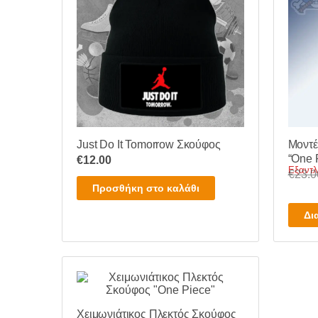
Just Do It Tomorrow Σκούφος
Μοντέ
“One 
€
12.00
Εξαντλ
€
23.0
Προσθήκη στο καλάθι
Δι
Χειμωνιάτικος Πλεκτός Σκούφος