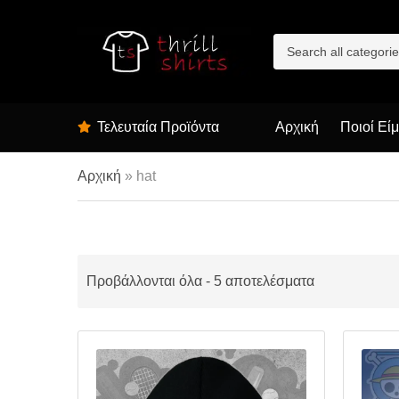
C
a
t
e
g
Τελευταία Προϊόντα
Αρχική
Ποιοί Εί
o
r
y
Αρχική
»
hat
n
a
m
e
Προβάλλονται όλα - 5 αποτελέσματα