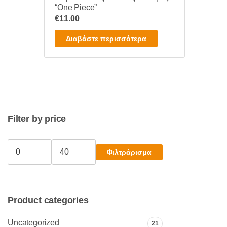
“One Piece”
€
11.00
Διαβάστε περισσότερα
Filter by price
Φιλτράρισμα
Ελάχιστη
Μέγιστη
τιμή
τιμή
Product categories
Uncategorized
21