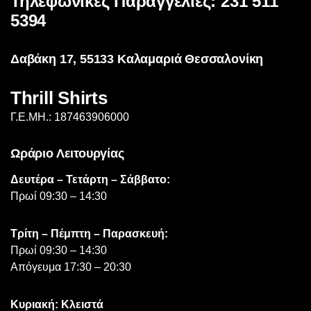
Τηλεφωνικές Παραγγελίες: 231 511
επιλεγούν
5394
στη
σελίδα
Δαβάκη 17, 55133 Καλαμαριά Θεσσαλονίκη
του
προϊόντος
Thrill Shirts
Γ.Ε.ΜΗ.: 187463906000
Ωράριο Λειτουργίας
Δευτέρα – Τετάρτη – Σάββατο:
Πρωί 09:30 – 14:30
Τρίτη – Πέμπτη – Παρασκευή:
Πρωί 09:30 – 14:30
Απόγευμα 17:30 – 20:30
Κυριακή: Κλειστά