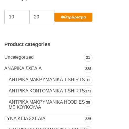
μπορούν
να
Φιλτράρισμα
Ελάχιστη
Μέγιστη
επιλεγούν
τιμή
τιμή
στη
σελίδα
του
Product categories
προϊόντος
Uncategorized
21
ΑΝΔΡΙΚΑ ΣΧΕΔΙΑ
228
ΑΝΤΡΙΚΑ MAKΡYMANIKA T-SHIRTS
11
ΑΝΤΡΙΚΑ ΚΟΝΤΟΜΑΝΙΚΑ T-SHIRTS
173
ΑΝΤΡΙΚΑ ΜΑΚΡΥΜΑΝΙΚΑ HOODIES
38
ΜΕ ΚΟΥΚΟΥΛΑ
ΓΥΝΑΙΚΕΙΑ ΣΧΕΔΙΑ
225