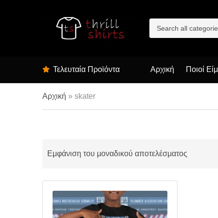
C
a
t
e
g
Τελευταία Προϊόντα
Αρχική
Ποιοί Εί
o
r
y
Αρχική
»
skater
n
a
m
e
Εμφάνιση του μοναδικού αποτελέσματος