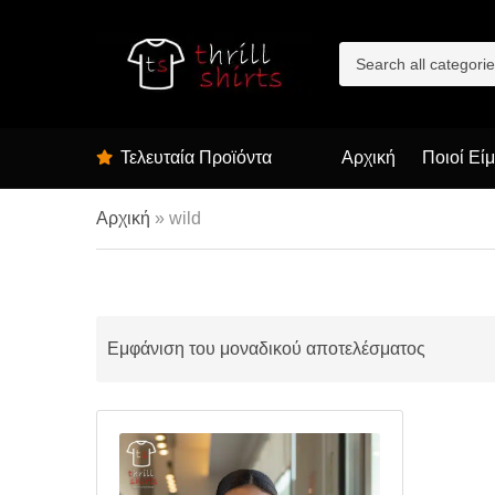
C
a
t
e
g
Τελευταία Προϊόντα
Αρχική
Ποιοί Εί
o
r
y
Αρχική
»
wild
n
a
m
e
Εμφάνιση του μοναδικού αποτελέσματος