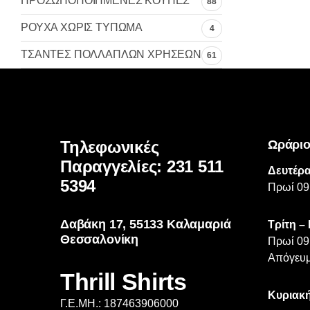
ΠΡΟΣΩΠΟΠΟΙΗΜΕΝΕΣ ΚΟΥΠΕΣ
88
ΡΟΥΧΑ ΧΩΡΙΣ ΤΥΠΩΜΑ
4
ΤΣΑΝΤΕΣ ΠΟΛΛΑΠΛΩΝ ΧΡΗΣΕΩΝ
61
Τηλεφωνικές
Ωράριο
Παραγγελίες: 231 511
Δευτέρα
5394
Πρωί 09
Δαβάκη 17, 55133 Καλαμαριά
Τρίτη –
Θεσσαλονίκη
Πρωί 09
Απόγευμ
Thrill Shirts
Κυριακή
Γ.Ε.ΜΗ.: 187463906000