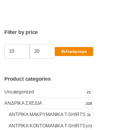
έχει
πολλαπλές
παραλλαγές.
Οι
Filter by price
επιλογές
μπορούν
να
Φιλτράρισμα
Ελάχιστη
Μέγιστη
επιλεγούν
τιμή
τιμή
στη
σελίδα
του
Product categories
προϊόντος
Uncategorized
21
ΑΝΔΡΙΚΑ ΣΧΕΔΙΑ
228
ΑΝΤΡΙΚΑ MAKΡYMANIKA T-SHIRTS
11
ΑΝΤΡΙΚΑ ΚΟΝΤΟΜΑΝΙΚΑ T-SHIRTS
173