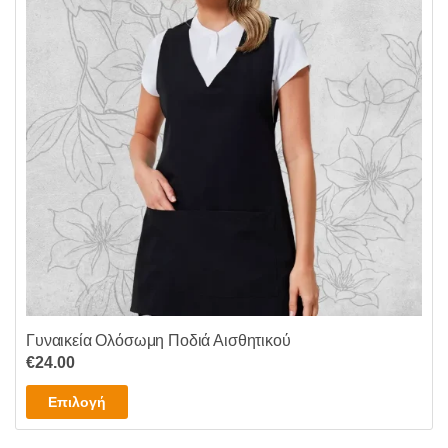
Γυναικεία Ολόσωμη Ποδιά Αισθητικού
€
24.00
Αυτό
Επιλογή
το
προϊόν