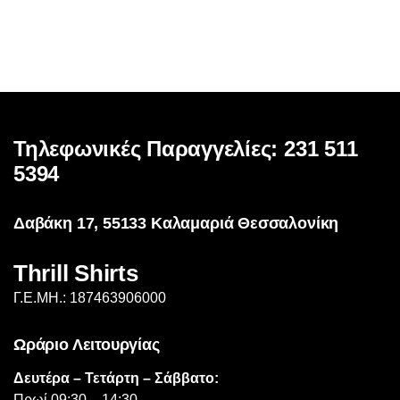
έχει
πολλαπλές
παραλλαγές.
Οι
επιλογές
μπορούν
Τηλεφωνικές Παραγγελίες: 231 511
να
επιλεγούν
5394
στη
σελίδα
Δαβάκη 17, 55133 Καλαμαριά Θεσσαλονίκη
του
προϊόντος
Thrill Shirts
Γ.Ε.ΜΗ.: 187463906000
Ωράριο Λειτουργίας
Δευτέρα – Τετάρτη – Σάββατο:
Πρωί 09:30 – 14:30