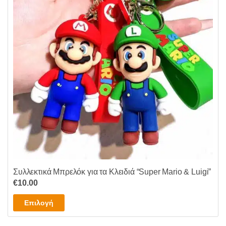
Συλλεκτικά Μπρελόκ για τα Κλειδιά “Super Mario & Luigi”
€
10.00
Αυτό
Επιλογή
το
προϊόν