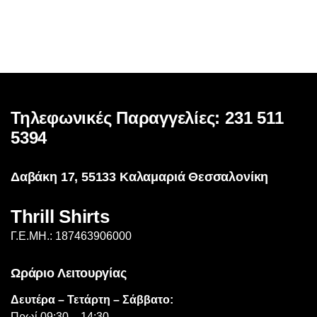
έχει
πολλαπλές
παραλλαγές.
Οι
επιλογές
μπορούν
Τηλεφωνικές Παραγγελίες: 231 511
να
επιλεγούν
5394
στη
σελίδα
Δαβάκη 17, 55133 Καλαμαριά Θεσσαλονίκη
του
προϊόντος
Thrill Shirts
Γ.Ε.ΜΗ.: 187463906000
Ωράριο Λειτουργίας
Δευτέρα – Τετάρτη – Σάββατο:
Πρωί 09:30 – 14:30