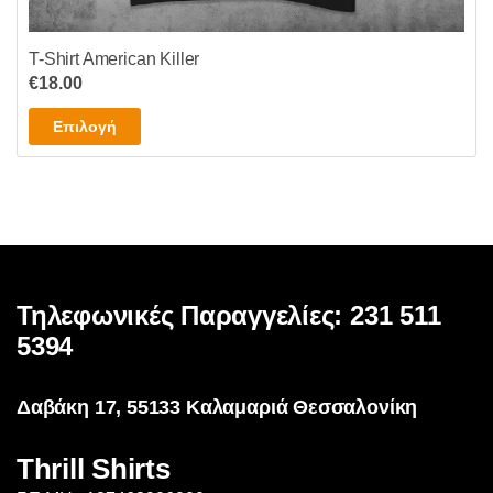
T-Shirt American Killer
€
18.00
Αυτό
Επιλογή
το
προϊόν
έχει
πολλαπλές
παραλλαγές.
Οι
επιλογές
Τηλεφωνικές Παραγγελίες: 231 511
μπορούν
5394
να
επιλεγούν
Δαβάκη 17, 55133 Καλαμαριά Θεσσαλονίκη
στη
σελίδα
Thrill Shirts
του
προϊόντος