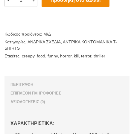
Προσθήκη στο καλάθι
-
+
for
Food
ποσότητα
Κωδικός προϊόντος:
Μ/Δ
Κατηγορίες:
ΑΝΔΡΙΚΑ ΣΧΕΔΙΑ
,
ΑΝΤΡΙΚΑ ΚΟΝΤΟΜΑΝΙΚΑ T-
SHIRTS
Ετικέτες:
creepy
,
food
,
funny
,
horror
,
kill
,
terror
,
thriller
ΠΕΡΙΓΡΑΦΉ
ΕΠΙΠΛΈΟΝ ΠΛΗΡΟΦΟΡΊΕΣ
ΑΞΙΟΛΟΓΉΣΕΙΣ (0)
ΧΑΡΑΚΤΗΡΙΣΤΙΚΑ: