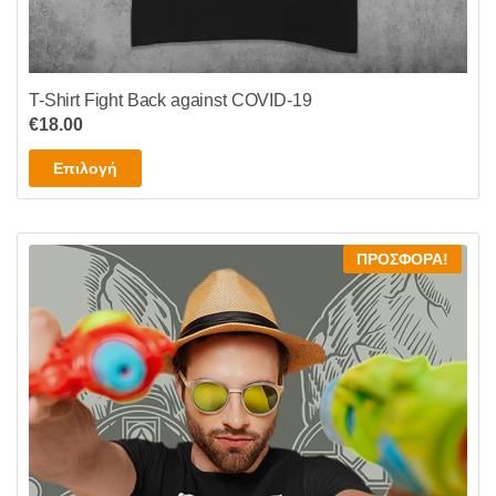
T-Shirt Fight Back against COVID-19
€
18.00
Αυτό
Επιλογή
το
προϊόν
έχει
ΠΡΟΣΦΟΡΆ!
πολλαπλές
παραλλαγές.
Οι
επιλογές
μπορούν
να
επιλεγούν
στη
σελίδα