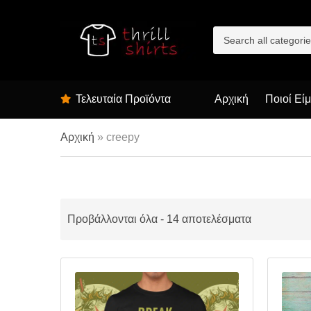
C
a
t
e
g
Τελευταία Προϊόντα
Αρχική
Ποιοί Εί
o
r
y
Αρχική
»
creepy
n
a
m
e
Προβάλλονται όλα - 14 αποτελέσματα