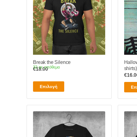
Break the Silence
Hallo
32 σε απόθεμα
shirts)
€
18.00
€
16.0
Αυτό
Επιλογή
Επ
το
προϊόν
έχει
πολλαπλές
παραλλαγές.
Οι
επιλογές