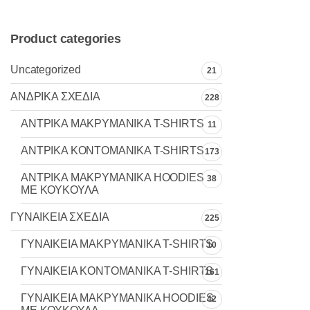
σελίδα
του
Product categories
προϊόντος
Uncategorized
21
ΑΝΔΡΙΚΑ ΣΧΕΔΙΑ
228
ΑΝΤΡΙΚΑ MAKΡYMANIKA T-SHIRTS
11
ΑΝΤΡΙΚΑ ΚΟΝΤΟΜΑΝΙΚΑ T-SHIRTS
173
ΑΝΤΡΙΚΑ ΜΑΚΡΥΜΑΝΙΚΑ HOODIES
38
ΜΕ ΚΟΥΚΟΥΛΑ
ΓΥΝΑΙΚΕΙΑ ΣΧΕΔΙΑ
225
ΓΥΝΑΙΚΕΙΑ MAKΡYMANIKA T-SHIRTS
10
ΓΥΝΑΙΚΕΙΑ ΚΟΝΤΟΜΑΝΙΚΑ T-SHIRTS
161
ΓΥΝΑΙΚΕΙΑ ΜΑΚΡΥΜΑΝΙΚΑ HOODIES
42