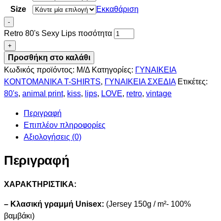
Size
Εκκαθάριση
-
Retro 80's Sexy Lips ποσότητα
+
Προσθήκη στο καλάθι
Κωδικός προϊόντος:
Μ/Δ
Κατηγορίες:
ΓΥΝΑΙΚΕΙΑ
ΚΟΝΤΟΜΑΝΙΚΑ T-SHIRTS
,
ΓΥΝΑΙΚΕΙΑ ΣΧΕΔΙΑ
Ετικέτες:
80's
,
animal print
,
kiss
,
lips
,
LOVE
,
retro
,
vintage
Περιγραφή
Επιπλέον πληροφορίες
Αξιολογήσεις (0)
Περιγραφή
ΧΑΡΑΚΤΗΡΙΣΤΙΚΑ:
– Κλασική γραμμή Unisex:
(Jersey 150g / m²- 100%
βαμβάκι)