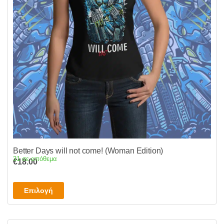
να
επιλεγούν
στη
σελίδα
του
προϊόντος
Better Days will not come! (Woman Edition)
31 σε απόθεμα
€
18.00
Αυτό
Επιλογή
το
προϊόν
έχει