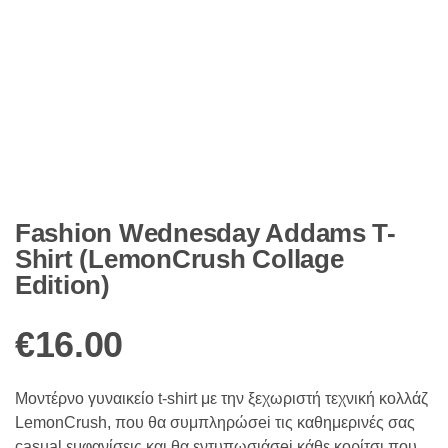
Fashion Wednesday Addams T-
Shirt (LemonCrush Collage
Edition)
€
16.00
Μοντέρνo γυναικείo t-shirt με την ξεχωριστή τεχνική κολλάζ
LemonCrush, που θα συμπληρώσei τις καθημερινές σας
casual εμφανίσεις και θα εντυπωσιάσei κάθε κορίτσι που