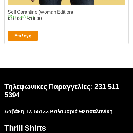
Self Carantine (Woman Edition)
33 σε απόθεμα
Price
€
16.00
–
€
18.00
range:
€16.00
Αυτό
Επιλογή
through
το
€18.00
προϊόν
έχει
πολλαπλές
παραλλαγές.
Οι
επιλογές
Τηλεφωνικές Παραγγελίες: 231 511
μπορούν
5394
να
επιλεγούν
Δαβάκη 17, 55133 Καλαμαριά Θεσσαλονίκη
στη
σελίδα
Thrill Shirts
του