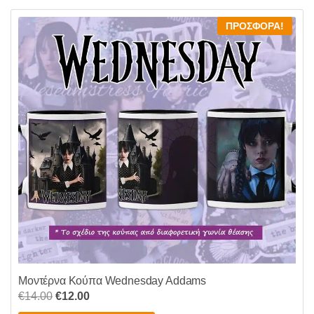
€12.00.
ΠΡΟΣΦΟΡΆ!
Μοντέρνα Κούπα Wednesday Addams
Original
Η
€
14.00
€
12.00
price
τρέχουσα