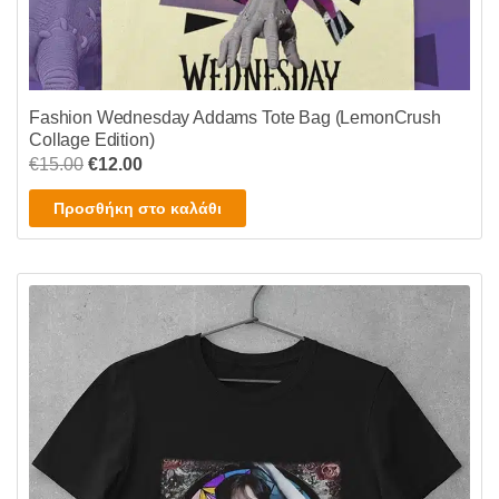
Fashion Wednesday Addams Tote Bag (LemonCrush
Collage Edition)
Original
Η
€
15.00
€
12.00
price
τρέχουσα
Προσθήκη στο καλάθι
was:
τιμή
€15.00.
είναι:
€12.00.