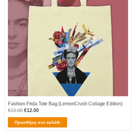
Fashion Frida Tote Bag (LemonCrush Collage Edition)
Original
Η
€
15.00
€
12.00
price
τρέχουσα
Προσθήκη στο καλάθι
was:
τιμή
€15.00.
είναι: