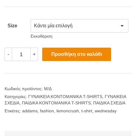
Size
Εκκαθάριση
Fashion
Προσθήκη στο καλάθι
-
+
Wednesday
Addams
T-
Shirt
(LemonCrush
Collage
Edition)
Κωδικός προϊόντος:
Μ/Δ
ποσότητα
Κατηγορίες:
ΓΥΝΑΙΚΕΙΑ ΚΟΝΤΟΜΑΝΙΚΑ T-SHIRTS
,
ΓΥΝΑΙΚΕΙΑ
ΣΧΕΔΙΑ
,
ΠΑΙΔΙΚΑ ΚΟΝΤΟΜΑΝΙΚΑ T-SHIRTS
,
ΠΑΙΔΙΚΑ ΣΧΕΔΙΑ
Ετικέτες:
addams
,
fashion
,
lemoncrush
,
t-shirt
,
wednesday