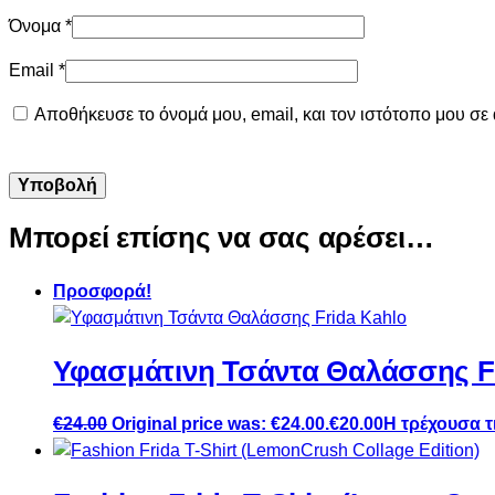
Όνομα
*
Email
*
Αποθήκευσε το όνομά μου, email, και τον ιστότοπο μου σε
Μπορεί επίσης να σας αρέσει…
Προσφορά!
Υφασμάτινη Τσάντα Θαλάσσης Fr
€
24.00
Original price was: €24.00.
€
20.00
Η τρέχουσα τι