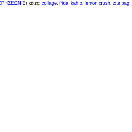
ΧΡΗΣΕΩΝ
Ετικέτες:
collage
,
frida
,
kahlo
,
lemon crush
,
tote bag