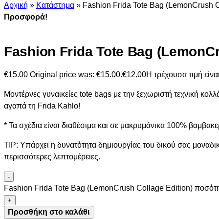
Αρχική
»
Κατάστημα
»
Fashion Frida Tote Bag (LemonCrush C
Προσφορά!
Fashion Frida Tote Bag (LemonCr
€
15.00
Original price was: €15.00.
€
12.00
Η τρέχουσα τιμή είναι
Μοντέρνες γυναικείες tote bags με την ξεχωριστή τεχνική κ
αγαπά τη Frida Kahlo!
* Τα σχέδια είναι διαθέσιμα και σε μακρυμάνικα 100% βαμβακερ
TIP: Υπάρχει η δυνατότητα δημιουργίας του δικού σας μοναδικ
περισσότερες λεπτομέρειες.
-
Fashion Frida Tote Bag (LemonCrush Collage Edition) ποσότ
+
Προσθήκη στο καλάθι