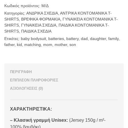
Matching
T-
Κωδικός προϊόντος:
Μ/Δ
shirts)
Κατηγορίες:
ΑΝΔΡΙΚΑ ΣΧΕΔΙΑ
,
ΑΝΤΡΙΚΑ ΚΟΝΤΟΜΑΝΙΚΑ T-
ποσότητα
SHIRTS
,
ΒΡΕΦΙΚΑ ΦΟΡΜΑΚΙΑ
,
ΓΥΝΑΙΚΕΙΑ ΚΟΝΤΟΜΑΝΙΚΑ T-
SHIRTS
,
ΓΥΝΑΙΚΕΙΑ ΣΧΕΔΙΑ
,
ΠΑΙΔΙΚΑ ΚΟΝΤΟΜΑΝΙΚΑ T-
SHIRTS
,
ΠΑΙΔΙΚΑ ΣΧΕΔΙΑ
Ετικέτες:
baby bodysuit
,
batteries
,
battery
,
dad
,
daughter
,
family
,
father
,
kid
,
matching
,
mom
,
mother
,
son
ΠΕΡΙΓΡΑΦΉ
ΕΠΙΠΛΈΟΝ ΠΛΗΡΟΦΟΡΊΕΣ
ΑΞΙΟΛΟΓΉΣΕΙΣ (0)
ΧΑΡΑΚΤΗΡΙΣΤΙΚΑ:
– Κλασική γραμμή Unisex:
(Jersey 150g / m²-
100% βαμβάκι)