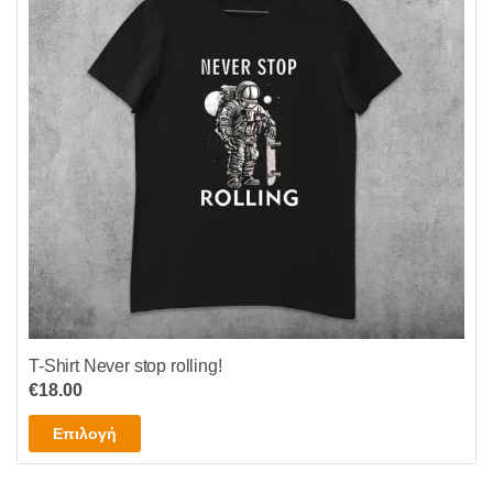
επιλογές
μπορούν
να
επιλεγούν
στη
σελίδα
του
προϊόντος
T-Shirt Never stop rolling!
€
18.00
Αυτό
Επιλογή
το
προϊόν