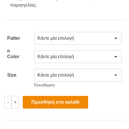
παραγγελίας.
Patter
N
Color
Size
Εκκαθάριση
The
Προσθήκη στο καλάθι
-
+
Batteries
of
a
Family
(Family