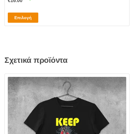
€
16.00
Αυτό
Επιλογή
το
προϊόν
έχει
πολλαπλές
παραλλαγές.
Σχετικά προϊόντα
Οι
επιλογές
μπορούν
να
επιλεγούν
στη
σελίδα
του
προϊόντος