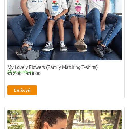
My Lovely Flowers (Family Matching T-shirts)
25 σε απόθεμα
Price
€
12.00
–
€
16.00
range:
€12.00
Αυτό
Επιλογή
through
το
€16.00
προϊόν
έχει
πολλαπλές
παραλλαγές.