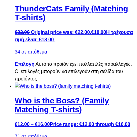
ThunderCats Family (Matching
T-shirts)
€
22.00
Original price was: €22.00.
€
18.00
Η τρέχουσα
τιμή είναι: €18.00.
34 σε απόθεμα
Επιλογή
Αυτό το προϊόν έχει πολλαπλές παραλλαγές.
Οι επιλογές μπορούν να επιλεγούν στη σελίδα του
προϊόντος
Who is the Boss? (Family
Matching T-shirts)
€
12.00
–
€
16.00
Price range: €12.00 through €16.00
71 σε απόθεμα