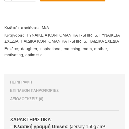
motivating
t-
shirts
for
mom
and
Κωδικός προϊόντος:
Μ/Δ
daughter
Κατηγορίες:
ΓΥΝΑΙΚΕΙΑ ΚΟΝΤΟΜΑΝΙΚΑ T-SHIRTS
,
ΓΥΝΑΙΚΕΙΑ
ποσότητα
ΣΧΕΔΙΑ
,
ΠΑΙΔΙΚΑ ΚΟΝΤΟΜΑΝΙΚΑ T-SHIRTS
,
ΠΑΙΔΙΚΑ ΣΧΕΔΙΑ
Ετικέτες:
daughter
,
inspirational
,
matching
,
mom
,
mother
,
motivating
,
optimistic
ΠΕΡΙΓΡΑΦΉ
ΕΠΙΠΛΈΟΝ ΠΛΗΡΟΦΟΡΊΕΣ
ΑΞΙΟΛΟΓΉΣΕΙΣ (0)
ΧΑΡΑΚΤΗΡΙΣΤΙΚΑ:
– Κλασική γραμμή Unisex:
(Jersey 150g / m²-