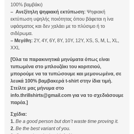
100% βαμβάκι)
– Ανεξίτηλη ψηφιακή εκτύπωση:
Ψηφιακή
εκτύπωση υψηλής ποιότητας όπου βάφεται η ίνα
υφάσματος και δεν χαλάει με το πλύσιμο ή το
σιδέρωμα.
– Μεγέθη:
2Y, 4Y, 6Y, 8Y, 10Y, 12Y, XS, S, M, L, XL,
XXL
[Όλα τα παρακινητικά μηνύματα όπως είναι
τυπωμένα στο μπλουζάκι του κοριτσιού,
μπορούμε να τα τυπώσουμε και μεμονωμένα, σε
λευκά 100% βαμβακερά t-shirt στην ίδια τιμή.
Στείλτε μας μήνυμα στο
info.thrillshirts@gmail.com για να το σχεδιάσουμε
παρέα.]
Σχέδια:
1.
Be a good person but don’t waste time proving it.
2.
Be the best variant of you.