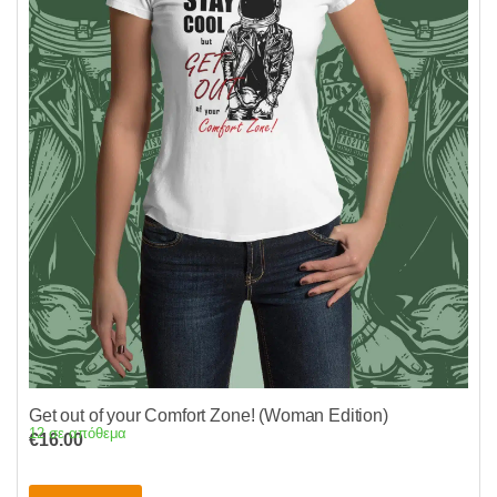
μπορούν
να
επιλεγούν
στη
σελίδα
του
προϊόντος
Get out of your Comfort Zone! (Woman Edition)
12 σε απόθεμα
€
16.00
Αυτό