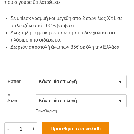
που σίγουρα θα λατρέψετε!
was:
τιμή
Σε unisex γραμμή και μεγέθη από 2 ετών έως XXL σε
€18.00.
είναι:
μπλουζάκι από 100% βαμβάκι.
Ανεξίτηλη ψηφιακή εκτύπωση που δεν χαλάει στο
€16.00.
πλύσιμο ή το σιδέρωμα.
Δωρεάν αποστολή άνω των 35€ σε όλη την Ελλάδα.
Patter
N
Size
Εκκαθάριση
Optimistic
Προσθήκη στο καλάθι
-
+
and