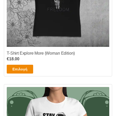
του
προϊόντος
T-Shirt Explore More (Woman Edition)
€
18.00
Αυτό
Επιλογή
το
προϊόν
έχει
πολλαπλές
παραλλαγές.
Οι
επιλογές