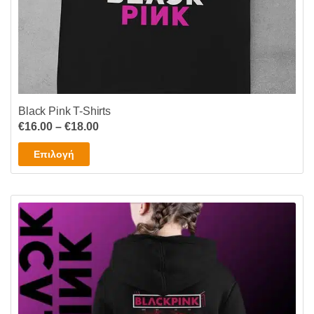
Black Pink T-Shirts
Price
€
16.00
–
€
18.00
range:
Αυτό
Επιλογή
€16.00
το
through
προϊόν
€18.00
έχει
πολλαπλές
παραλλαγές.
Οι
επιλογές
μπορούν
να