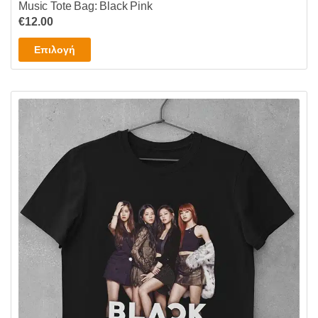
Music Tote Bag: Black Pink
€
12.00
Αυτό
Επιλογή
το
προϊόν
έχει
πολλαπλές
παραλλαγές.
Οι
επιλογές
μπορούν
να
επιλεγούν
στη
σελίδα
του
προϊόντος