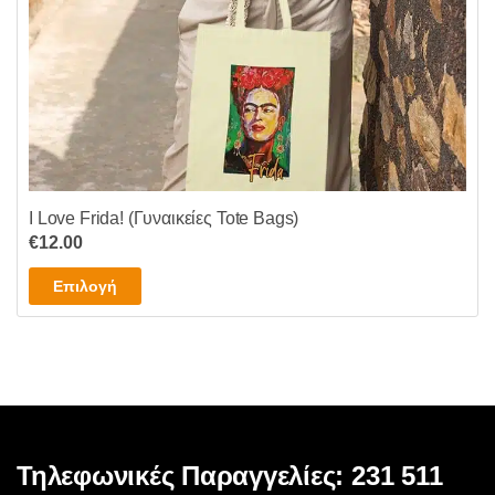
I Love Frida! (Γυναικείες Tote Bags)
€
12.00
Αυτό
Επιλογή
το
προϊόν
έχει
πολλαπλές
παραλλαγές.
Οι
επιλογές
Τηλεφωνικές Παραγγελίες: 231 511
μπορούν