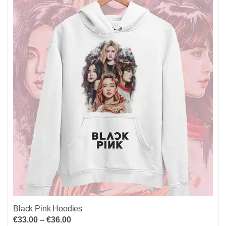
Οι
επιλογές
μπορούν
να
επιλεγούν
στη
σελίδα
του
προϊόντος
Black Pink Hoodies
Price
€
33.00
–
€
36.00