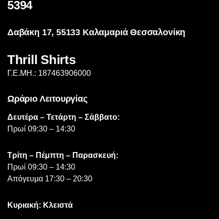
5394
να
επιλεγούν
Δαβάκη 17, 55133 Καλαμαριά Θεσσαλονίκη
στη
σελίδα
Thrill Shirts
του
προϊόντος
Γ.Ε.ΜΗ.: 187463906000
Ωράριο Λειτουργίας
Δευτέρα – Τετάρτη – Σάββατο:
Πρωί 09:30 – 14:30
Τρίτη – Πέμπτη – Παρασκευή:
Πρωί 09:30 – 14:30
Απόγευμα 17:30 – 20:30
Κυριακή: Κλειστά