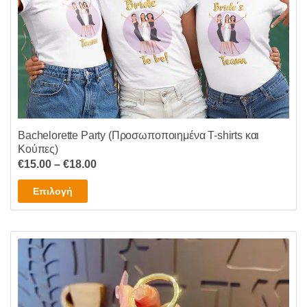
Bachelorette Party (Προσωποποιημένα T-shirts και
Κούπες)
Price
€
15.00
–
€
18.00
range:
Αυτό
Επιλογή
€15.00
το
through
προϊόν
€18.00
έχει
πολλαπλές
παραλλαγές.
Οι
επιλογές