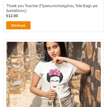
Thank you Teacher (Προσωποποιημένες Tote Bags για
Δασκάλους)
€
12.00
Αυτό
Επιλογή
το
προϊόν
έχει
πολλαπλές
παραλλαγές.
Οι
επιλογές
μπορούν
να
επιλεγούν
στη
σελίδα
του
προϊόντος