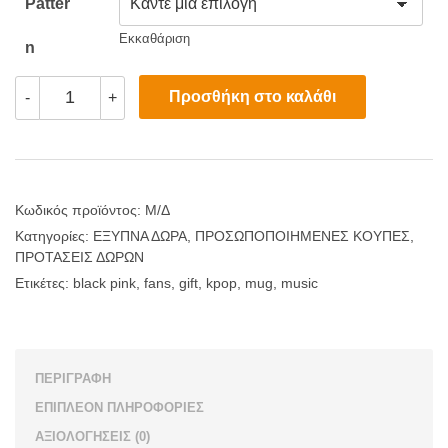
Patter
Εκκαθάριση
N
Μοντέρνες
Προσθήκη στο καλάθι
-
+
Κούπες
Black
Pink
ποσότητα
Κωδικός προϊόντος:
Μ/Δ
Κατηγορίες:
ΕΞΥΠΝΑ ΔΩΡΑ
,
ΠΡΟΣΩΠΟΠΟΙΗΜΕΝΕΣ ΚΟΥΠΕΣ
,
ΠΡΟΤΑΣΕΙΣ ΔΩΡΩΝ
Ετικέτες:
black pink
,
fans
,
gift
,
kpop
,
mug
,
music
ΠΕΡΙΓΡΑΦΉ
ΕΠΙΠΛΈΟΝ ΠΛΗΡΟΦΟΡΊΕΣ
ΑΞΙΟΛΟΓΉΣΕΙΣ (0)