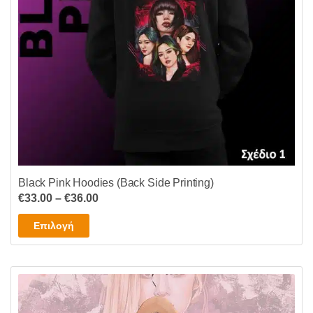
επιλεγούν
στη
σελίδα
του
προϊόντος
Black Pink Hoodies (Back Side Printing)
Price
€
33.00
–
€
36.00
range:
Αυτό
Επιλογή
€33.00
το
through
προϊόν
€36.00
έχει
πολλαπλές
παραλλαγές.