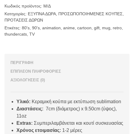
Cartoon”:
Thundercats
Κωδικός προϊόντος:
Μ/Δ
ποσότητα
Κατηγορίες:
ΕΞΥΠΝΑ ΔΩΡΑ
,
ΠΡΟΣΩΠΟΠΟΙΗΜΕΝΕΣ ΚΟΥΠΕΣ
,
ΠΡΟΤΑΣΕΙΣ ΔΩΡΩΝ
Ετικέτες:
80's
,
90's
,
animation
,
anime
,
cartoon
,
gift
,
mug
,
retro
,
thundercats
,
TV
ΠΕΡΙΓΡΑΦΉ
ΕΠΙΠΛΈΟΝ ΠΛΗΡΟΦΟΡΊΕΣ
ΑΞΙΟΛΟΓΉΣΕΙΣ (0)
Υλικό:
Κεραμική κούπα με εκτύπωση sublimation
Διαστάσεις:
7cm (διάμετρος) x 9.50cm (ύψος),
11oz
Extras:
Συμπεριλαμβάνεται και κουτί συσκευασίας
Χρόνος ετοιμασίας:
1-2 μέρες