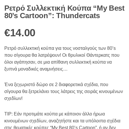
Ρετρό Συλλεκτική Κούπα “My Best
80’s Cartoon”: Thundercats
€
14.00
Ρετρό συλλεκτική κούπα για τoυς νοσταλγούς των 80’s
που σίγουρα θα λατρέψουν! Οι θρυλικοί Θάντερκατς που
όλοι αγάπησαν, σε μια απίθανη συλλεκτική κούπα να
ξυπνά μοναδικές αναμνήσεις…
Ένα ξεχωριστό δώρο σε 2 διαφορετικά σχέδια, που
σίγουρα θα ξετρελάνει τους λάτρεις της σειράς κινουμένων
σχεδίων!
TIP: Εάν προτιμάτε κούπα με κάποιον άλλο ήρωα
κινουμένων σχεδίων, αναζητήστε και τα υπόλοιπα σχέδια
στις θεματικές κούπες “My Best 80’s Cartoon”, ή αν δεν