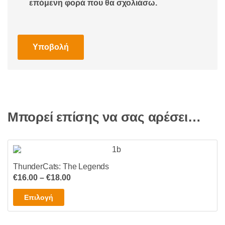
επόμενη φορά που θα σχολιάσω.
Μπορεί επίσης να σας αρέσει…
ThunderCats: The Legends
Price
€
16.00
–
€
18.00
range:
Αυτό
Επιλογή
€16.00
το
through
προϊόν