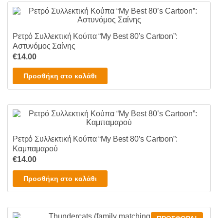
€18.00
έχει
πολλαπλές
παραλλαγές.
Ρετρό Συλλεκτική Κούπα “My Best 80’s Cartoon”:
Οι
Αστυνόμος Σαίνης
επιλογές
€
14.00
μπορούν
να
Προσθήκη στο καλάθι
επιλεγούν
στη
σελίδα
του
προϊόντος
Ρετρό Συλλεκτική Κούπα “My Best 80’s Cartoon”:
Καμπαμαρού
€
14.00
Προσθήκη στο καλάθι