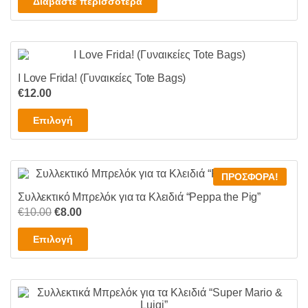
Διαβάστε περισσότερα
was:
τιμή
€10.00.
είναι:
€8.00.
I Love Frida! (Γυναικείες Tote Bags)
€
12.00
Αυτό
Επιλογή
το
προϊόν
έχει
ΠΡΟΣΦΟΡΆ!
πολλαπλές
Συλλεκτικό Μπρελόκ για τα Κλειδιά “Peppa the Pig”
παραλλαγές.
Original
Η
€
10.00
€
8.00
Οι
price
τρέχουσα
επιλογές
Αυτό
Επιλογή
was:
τιμή
μπορούν
το
€10.00.
είναι:
να
προϊόν
€8.00.
επιλεγούν
έχει
στη
πολλαπλές