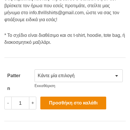
βρίσκετε τον ήρωα που εσείς προτιμάτε, στείλτε μας
μήνυμα στο info.thrillshirts@gmail.com, ώστε να σας τον
φτιάξουμε ειδικά για εσάς!
* Το σχέδιο είναι διαθέσιμο και σε t-shirt, hoodie, tote bag, ή
διακοσμητικό μαξιλάρι.
Patter
Εκκαθάριση
N
Ρετρό
Προσθήκη στο καλάθι
-
+
Συλλεκτική
Κούπα
“My
Best
80’s