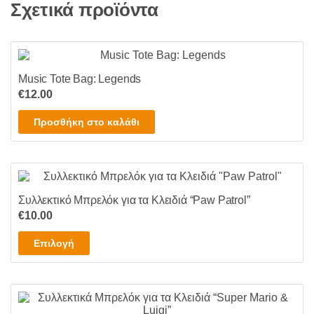
του
Σχετικά προϊόντα
Οι
προϊόντος
επιλογές
μπορούν
να
επιλεγούν
Music Tote Bag: Legends
στη
€
12.00
σελίδα
Προσθήκη στο καλάθι
του
προϊόντος
Συλλεκτικό Μπρελόκ για τα Κλειδιά “Paw Patrol”
€
10.00
Αυτό
Επιλογή
το
προϊόν
έχει
πολλαπλές