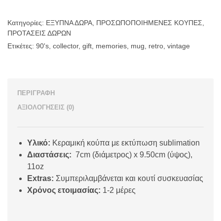
90's"
ποσότητα
Κατηγορίες:
ΕΞΥΠΝΑ ΔΩΡΑ
,
ΠΡΟΣΩΠΟΠΟΙΗΜΕΝΕΣ ΚΟΥΠΕΣ
,
ΠΡΟΤΑΣΕΙΣ ΔΩΡΩΝ
Ετικέτες:
90's
,
collector
,
gift
,
memories
,
mug
,
retro
,
vintage
ΠΕΡΙΓΡΑΦΉ
ΑΞΙΟΛΟΓΉΣΕΙΣ (0)
Υλικό:
Κεραμική κούπα με εκτύπωση sublimation
Διαστάσεις:
7cm (διάμετρος) x 9.50cm (ύψος),
11oz
Extras:
Συμπεριλαμβάνεται και κουτί συσκευασίας
Χρόνος ετοιμασίας:
1-2 μέρες