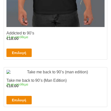
Addicted to 90’s
17 σε απόθεμα
€
18.00
Αυτό
Επιλογή
το
προϊόν
έχει
πολλαπλές
Take me back to 90’s (Man Edition)
παραλλαγές.
26 σε απόθεμα
€
16.00
Οι
επιλογές
Αυτό
μπορούν
Επιλογή
το
να
προϊόν
επιλεγούν