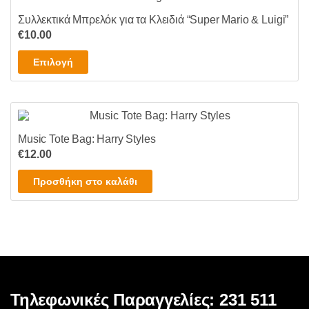
παραλλαγές.
Συλλεκτικά Μπρελόκ για τα Κλειδιά “Super Mario & Luigi”
Οι
€
10.00
επιλογές
Αυτό
μπορούν
Επιλογή
το
να
προϊόν
επιλεγούν
έχει
στη
πολλαπλές
σελίδα
Music Tote Bag: Harry Styles
παραλλαγές.
του
€
12.00
Οι
προϊόντος
επιλογές
Προσθήκη στο καλάθι
μπορούν
να
επιλεγούν
στη
σελίδα
του
προϊόντος
Τηλεφωνικές Παραγγελίες: 231 511