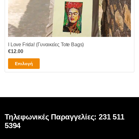
I Love Frida! (Γυναικείες Tote Bags)
€
12.00
Αυτό
Επιλογή
το
προϊόν
έχει
πολλαπλές
παραλλαγές.
Οι
επιλογές
Τηλεφωνικές Παραγγελίες: 231 511
μπορούν
5394
να
επιλεγούν