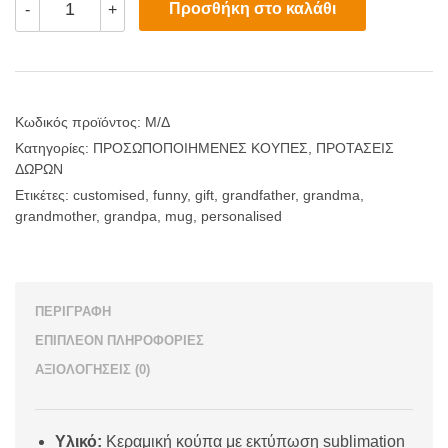
Προσθήκη στο καλάθι
-
+
Κούπες
για
τη
Γιαγιά
και
τον
Παππού
Κωδικός προϊόντος:
Μ/Δ
(Με
Κατηγορίες:
ΠΡΟΣΩΠΟΠΟΙΗΜΕΝΕΣ ΚΟΥΠΕΣ
,
ΠΡΟΤΑΣΕΙΣ
Χαρακτηριστικά
ΔΩΡΩΝ
Καρδιάς)
ποσότητα
Ετικέτες:
customised
,
funny
,
gift
,
grandfather
,
grandma
,
grandmother
,
grandpa
,
mug
,
personalised
ΠΕΡΙΓΡΑΦΉ
ΕΠΙΠΛΈΟΝ ΠΛΗΡΟΦΟΡΊΕΣ
ΑΞΙΟΛΟΓΉΣΕΙΣ (0)
Υλικό:
Κεραμική κούπα με εκτύπωση sublimation