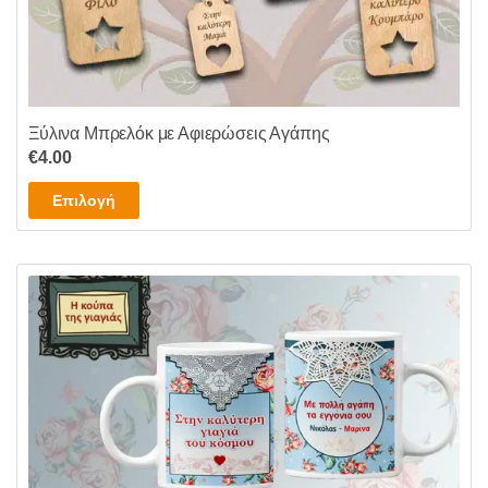
Ξύλινα Μπρελόκ με Αφιερώσεις Αγάπης
€
4.00
Αυτό
Επιλογή
το
προϊόν
έχει
πολλαπλές
παραλλαγές.
Οι
επιλογές
μπορούν
να
επιλεγούν
στη