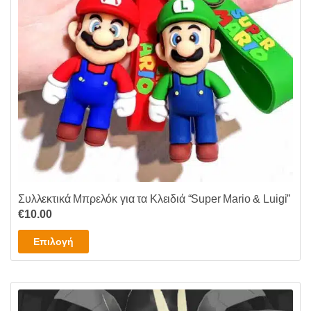
να
επιλεγούν
στη
σελίδα
του
προϊόντος
Συλλεκτικά Μπρελόκ για τα Κλειδιά “Super Mario & Luigi”
€
10.00
Αυτό
Επιλογή
το
προϊόν
έχει
πολλαπλές