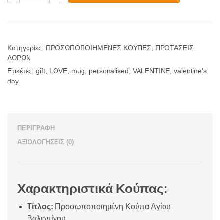
Αγίου
Βαλεντίνου
ποσότητα
Κατηγορίες:
ΠΡΟΣΩΠΟΠΟΙΗΜΕΝΕΣ ΚΟΥΠΕΣ
,
ΠΡΟΤΑΣΕΙΣ
ΔΩΡΩΝ
Ετικέτες:
gift
,
LOVE
,
mug
,
personalised
,
VALENTINE
,
valentine's
day
ΠΕΡΙΓΡΑΦΉ
ΑΞΙΟΛΟΓΉΣΕΙΣ (0)
Χαρακτηριστικά Κούπας:
Τίτλος:
Προσωποποιημένη Κούπα Αγίου
Βαλεντίνου