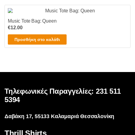
επιλεγούν
στη
σελίδα
Music Tote Bag: Queen
του
€
12.00
προϊόντος
Προσθήκη στο καλάθι
Τηλεφωνικές Παραγγελίες: 231 511
5394
Δαβάκη 17, 55133 Καλαμαριά Θεσσαλονίκη
Thrill Shirts