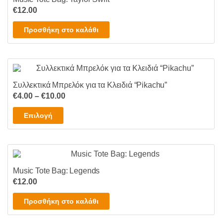
στη
€
12.00
σελίδα
Προσθήκη στο καλάθι
του
προϊόντος
Συλλεκτικά Μπρελόκ για τα Κλειδιά “Pikachu”
Price
€
4.00
–
€
10.00
range:
Αυτό
Επιλογή
€4.00
το
through
προϊόν
€10.00
έχει
πολλαπλές
Music Tote Bag: Legends
παραλλαγές.
€
12.00
Οι
επιλογές
Προσθήκη στο καλάθι
μπορούν
να