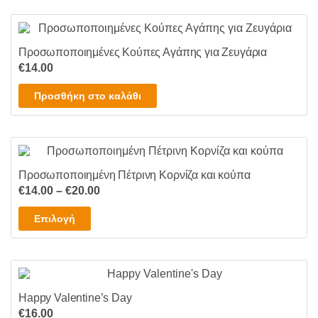
Προσωποποιημένες Κούπες Αγάπης για Ζευγάρια
€
14.00
Προσθήκη στο καλάθι
Προσωποποιημένη Πέτρινη Κορνίζα και κούπα
Price
€
14.00
–
€
20.00
range:
Αυτό
Επιλογή
€14.00
το
through
προϊόν
€20.00
έχει
πολλαπλές
Happy Valentine’s Day
παραλλαγές.
€
16.00
Οι