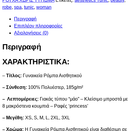
ΡΟΥΧΑ ΧΩΡΙΣ ΤΥΠΩΜΑ
Ετικέτες:
aesthetics Tunic
,
beauty
,
robe
,
spa
,
tunic
,
woman
Περιγραφή
Επιπλέον πληροφορίες
Αξιολογήσεις (0)
Περιγραφή
ΧΑΡΑΚΤΗΡΙΣΤΙΚΑ:
–
Τίτλος:
Γυναικεία Ρόμπα Αισθητικού
–
Σύνθεση:
100% Πολυέστερ, 185g/m²
– Λεπτομέρειες:
Γιακάς τύπου “μάο” – Κλείσιμο μπροστά με
8 μακρόστενα κουμπιά – Ραφές ‘princess’
– Μεγέθη:
XS, S, M, L, 2XL, 3XL
– Χρώμα:
Η Γυναικεία Ρόμπα Αισθητικού είναι διαθέσιμη σε