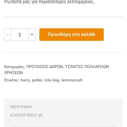
Ρωτήστε μας για περισσότερες λεπτομέρειες.
Fashion
Προσθήκη στο καλάθι
-
+
Harry
Potter
Tote
Bag
(LemonCrush
Collage
Edition)
Κατηγορίες:
ΠΡΟΤΑΣΕΙΣ ΔΩΡΩΝ
,
ΤΣΑΝΤΕΣ ΠΟΛΛΑΠΛΩΝ
ποσότητα
ΧΡΗΣΕΩΝ
Ετικέτες:
harry
,
potter
,
tote bag. lemoncrush
ΠΕΡΙΓΡΑΦΉ
ΑΞΙΟΛΟΓΉΣΕΙΣ (0)