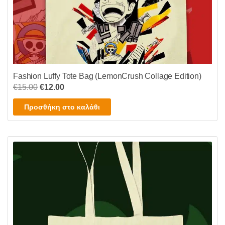
Fashion Luffy Tote Bag (LemonCrush Collage Edition)
Original
Η
€
15.00
€
12.00
price
τρέχουσα
Προσθήκη στο καλάθι
was:
τιμή
€15.00.
είναι:
€12.00.