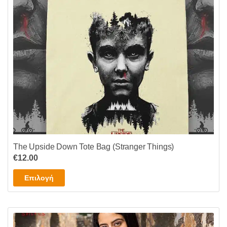
The Upside Down Tote Bag (Stranger Things)
€
12.00
Αυτό
Επιλογή
το
προϊόν
έχει
πολλαπλές