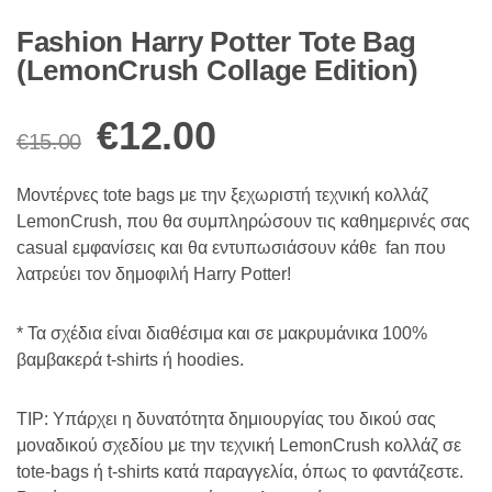
Fashion Harry Potter Tote Bag
(LemonCrush Collage Edition)
Original
Η
€
12.00
€
15.00
price
τρέχουσα
Μοντέρνες tote bags με την ξεχωριστή τεχνική κολλάζ
LemonCrush, που θα συμπληρώσουν τις καθημερινές σας
was:
τιμή
casual εμφανίσεις και θα εντυπωσιάσουν κάθε fan που
λατρεύει τον δημοφιλή Harry Potter!
€15.00.
είναι:
* Τα σχέδια είναι διαθέσιμα και σε μακρυμάνικα 100%
€12.00.
βαμβακερά t-shirts ή hoodies.
TIP: Υπάρχει η δυνατότητα δημιουργίας του δικού σας
μοναδικού σχεδίου με την τεχνική LemonCrush κολλάζ σε
tote-bags ή t-shirts κατά παραγγελία, όπως το φαντάζεστε.