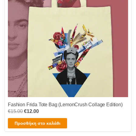
Fashion Frida Tote Bag (LemonCrush Collage Edition)
Original
Η
€
15.00
€
12.00
price
τρέχουσα
Προσθήκη στο καλάθι
was:
τιμή
€15.00.
είναι: