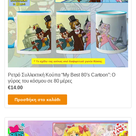
να
επιλεγούν
στη
σελίδα
του
προϊόντος
Ρετρό Συλλεκτική Κούπα “My Best 80’s Cartoon”: Ο
γύρος του κόσμου σε 80 μέρες
€
14.00
Προσθήκη στο καλάθι