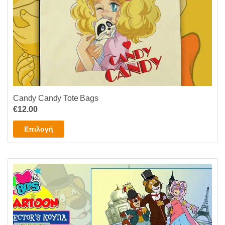
Candy Candy Tote Bags
€
12.00
Αυτό
Επιλογή
το
προϊόν
έχει
πολλαπλές
παραλλαγές.
Οι
επιλογές
μπορούν