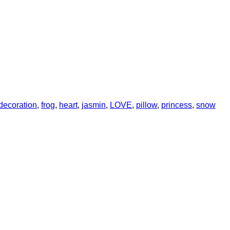
decoration
,
frog
,
heart
,
jasmin
,
LOVE
,
pillow
,
princess
,
snow