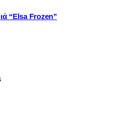
ιά “Elsa Frozen”
4