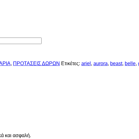
ΑΡΙΑ
,
ΠΡΟΤΑΣΕΙΣ ΔΩΡΩΝ
Ετικέτες:
ariel
,
aurora
,
beast
,
belle
,
ά και ασφαλή.