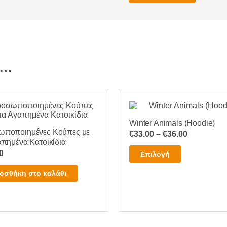
ι…
Winter Animals (Hoodie)
ποποιημένες Κούπες με
Price
€
33.00
–
€
36.00
απημένα Κατοικίδια
range:
Αυτό
0
Επιλογή
€33.00
το
through
οσθήκη στο καλάθι
προϊόν
€36.00
έχει
πολλαπλές
παραλλαγές.
Οι