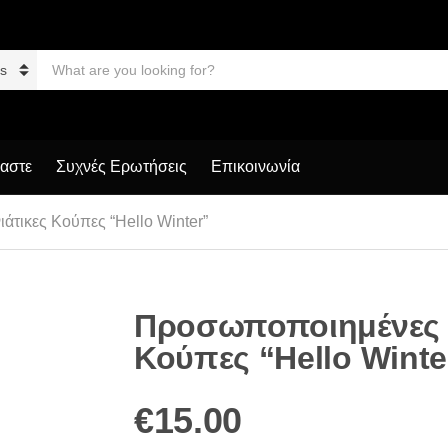
S
e
a
r
c
h
p
μαστε
Συχνές Ερωτήσεις
Επικοινωνία
r
o
d
τικες Κούπες “Hello Winter”
u
c
t
s
:
Προσωποποιημένες Χ
Κούπες “Hello Winte
€
15.00