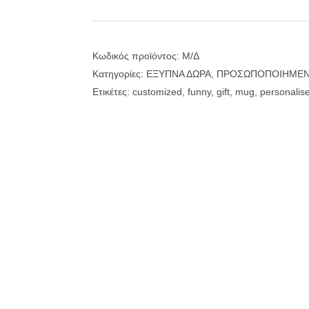
"Hello
Winter"
ποσότητα
Κωδικός προϊόντος:
Μ/Δ
Κατηγορίες:
ΕΞΥΠΝΑ ΔΩΡΑ
,
ΠΡΟΣΩΠΟΠΟΙΗΜΕΝ
Ετικέτες:
customized
,
funny
,
gift
,
mug
,
personalis