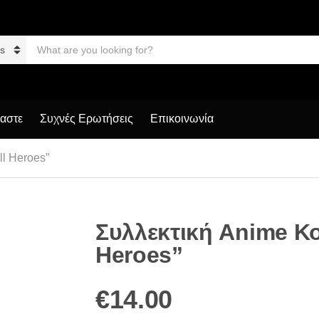
S
e
a
r
c
h
p
μαστε
Συχνές Ερωτήσεις
Επικοινωνία
r
o
d
l Heroes”
u
c
t
s
:
Συλλεκτική Anime Κ
Heroes”
€
14.00