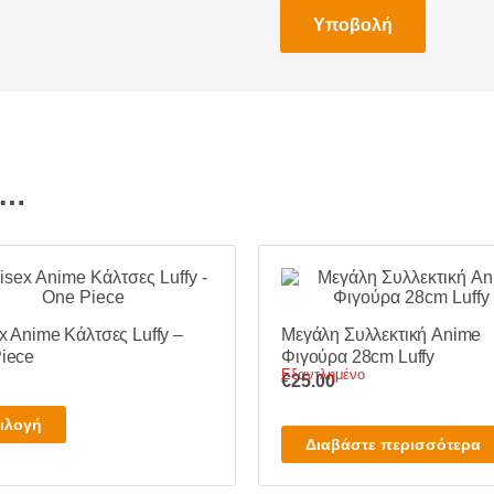
ι…
x Anime Κάλτσες Luffy –
Μεγάλη Συλλεκτική Anime
iece
Φιγούρα 28cm Luffy
Εξαντλημένο
€
25.00
Αυτό
ιλογή
το
Διαβάστε περισσότερα
προϊόν