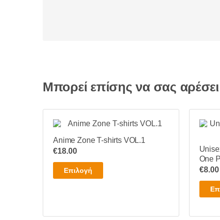
Μπορεί επίσης να σας αρέσε
Anime Zone T-shirts VOL.1
Unise
€
18.00
One P
Αυτό
€
8.00
Επιλογή
το
Επ
προϊόν
έχει
πολλαπλές