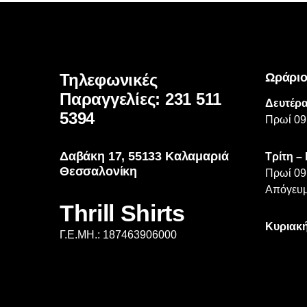
μπορούν
να
επιλεγούν
στη
σελίδα
Τηλεφωνικές
Ωράριο
του
Παραγγελίες: 231 511
προϊόντος
Δευτέρα
5394
Πρωί 09
Δαβάκη 17, 55133 Καλαμαριά
Τρίτη –
Θεσσαλονίκη
Πρωί 09
Απόγευμ
Thrill Shirts
Κυριακή
Γ.Ε.ΜΗ.: 187463906000