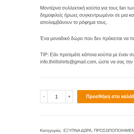
Μοντέρνα συλλεκτική κούπα για τους fan τω
δημοφιλείς ήρωες συγκεντρωμένοι σε μια κο
απολαμβάνουν το ρόφημα τους.
Ένα μοναδικό δώρο που δεν πρόκειται να 
TIP: Εάν προτιμάτε κάποια κούπα με έναν σ
info.thrillshirts@gmail.com, ώστε να σας την
Συλλεκτική
Προσθήκη στο καλάθ
-
+
Anime
Κούπα
"All
Heroes"
ποσότητα
Κατηγορίες:
ΕΞΥΠΝΑ ΔΩΡΑ
,
ΠΡΟΣΩΠΟΠΟΙΗΜΕΝ