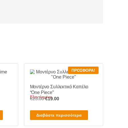
ΠΡΟΣΦΟΡΆ!
Μοντέρνο Συλλεκτικό Καπέλο
“One Piece”
Εξαντλημένο
Original
Η
€
23.00
€
19.00
price
τρέχουσα
was:
τιμή
Διαβάστε περισσότερα
€23.00.
είναι:
€19.00.