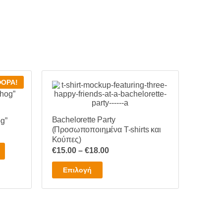
ΟΡΆ!
Bachelorette Party
g”
(Προσωποποιημένα T-shirts και
Κούπες)
Price
€
15.00
–
€
18.00
range:
Αυτό
Επιλογή
€15.00
το
through
προϊόν
€18.00
έχει
πολλαπλές