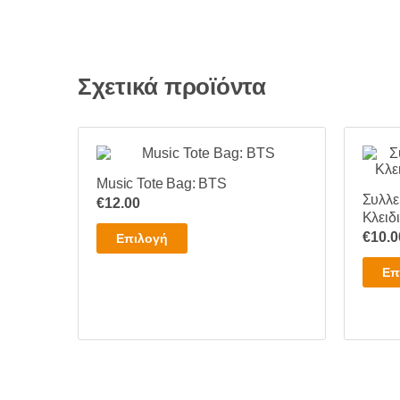
παραλλαγές.
Οι
επιλογές
μπορούν
Σχετικά προϊόντα
να
επιλεγούν
στη
σελίδα
του
Music Tote Bag: BTS
Συλλε
€
12.00
προϊόντος
Κλειδι
Αυτό
€
10.0
Επιλογή
το
Επ
προϊόν
έχει
πολλαπλές
παραλλαγές.
Οι
επιλογές