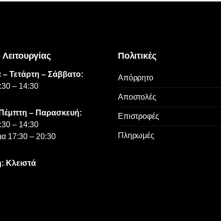
επιλογές
μπορούν
να
επιλεγούν
 Λειτουργίας
Πολιτικές
στη
σελίδα
 – Τετάρτη – Σάββατο:
Απόρρητο
του
:30 – 14:30
προϊόντος
Αποστολές
 Πέμπτη – Παρασκευή:
Επιστροφές
:30 – 14:30
Πληρωμές
α 17:30 – 20:30
: Κλειστά